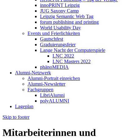
innoPRINT Leipzig
JUG Saxony Camp
Leipzig Semantic Web Tag
forum publishing and printing
World Usability Day
Events und Feierlichkeiten
Gautschfest
Graduierungsfeier
Lange Nacht der Computerspiele
LNC 2022
LNC Masters 2022
phänoMEDIA
Alumni-Netzwerk
Alumni-Portrait einreichen
Alumni-Newsletter
Fachgruppen
LibriAlumni
polyALUMNI
Lageplan
Skip to footer
Mitarbeiterinnen und