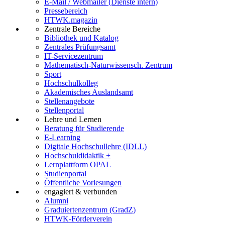
E-Mail / Webmailer (Dienste intern)
Pressebereich
HTWK.magazin
Zentrale Bereiche
Bibliothek und Katalog
Zentrales Prüfungsamt
IT-Servicezentrum
Mathematisch-Naturwissensch. Zentrum
Sport
Hochschulkolleg
Akademisches Auslandsamt
Stellenangebote
Stellenportal
Lehre und Lernen
Beratung für Studierende
E-Learning
Digitale Hochschullehre (IDLL)
Hochschuldidaktik +
Lernplattform OPAL
Studienportal
Öffentliche Vorlesungen
engagiert & verbunden
Alumni
Graduiertenzentrum (GradZ)
HTWK-Förderverein