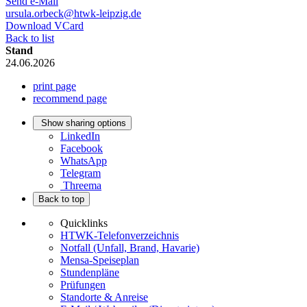
Send e-Mail
ursula.orbeck@htwk-leipzig.de
Download VCard
Back to list
Stand
24.06.2026
print page
recommend page
Show sharing options
LinkedIn
Facebook
WhatsApp
Telegram
Threema
Back to top
Quicklinks
HTWK-Telefonverzeichnis
Notfall (Unfall, Brand, Havarie)
Mensa-Speiseplan
Stundenpläne
Prüfungen
Standorte & Anreise