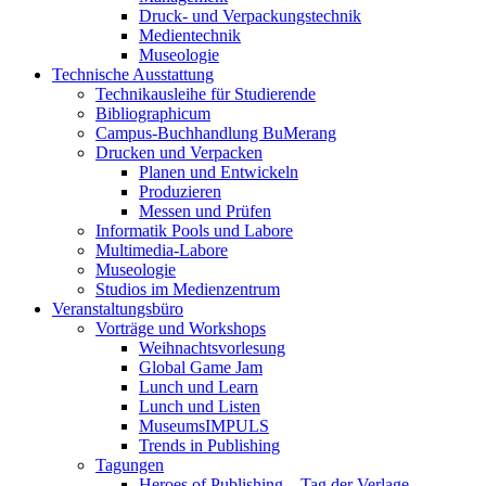
Druck- und Verpackungstechnik
Medientechnik
Museologie
Technische Ausstattung
Technikausleihe für Studierende
Bibliographicum
Campus-Buchhandlung BuMerang
Drucken und Verpacken
Planen und Entwickeln
Produzieren
Messen und Prüfen
Informatik Pools und Labore
Multimedia-Labore
Museologie
Studios im Medienzentrum
Veranstaltungsbüro
Vorträge und Workshops
Weihnachtsvorlesung
Global Game Jam
Lunch und Learn
Lunch und Listen
MuseumsIMPULS
Trends in Publishing
Tagungen
Heroes of Publishing – Tag der Verlage