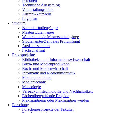
Personen
Technische Ausstattung
Veranstaltungsbüro
Alumni-Netzwerk
Lageplan
Studium
Bachelorstudiengänge
Masterstudiengänge
Weiterbildende Masterstudiengänge
Studienämter/Zentrales Prüfungsamt
Auslandsstudium
Fachschaftsrat
Praxisprojekte
Bibliotheks- und Informationswissenschaft
Buch- und Medienproduktion
Buch- und Medienwirtschaft
Informatik und Medieninformatik
Medienproduktion
Medientechnik
Museologie
Verpackungstechnologie und Nachhaltigkeit
Fächerübergreifende Projekte
Praxispartnerin oder Praxispartner werden
Forschung
Forschungsprojekte der Fakultät