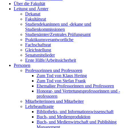
Über die Fakultät
Leitung und Ämter
Dekanat
Fakultätsrat
Studiendekaninnen und -dekane und
Studienkommissionen
Studienämter/Zentrales Prüfungsamt
Praktikumsverantwortliche
Fachschaftsrat
Gleichstellung
Senatsmitglieder
Erste Hilfe/Arbeitssicherheit
Personen
Professorinnen und Professoren
Zum Tod von Klaus Hering
Zum Tod von Stefan Frank
Ehemalige Professorinnen und Professoren
Honorar- und Vertretungsprofessorinnen und -
professoren
Mitarbeiterinnen und Mitarbeiter
Lehrbeauftragte
Bibliotheks- und Informationswissenschaft
Buch- und Medienproduktion
Buch- und Medienwirtschaft und Publishing
Management