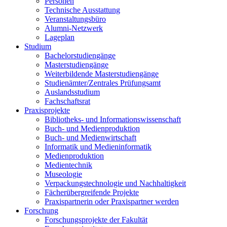
Personen
Technische Ausstattung
Veranstaltungsbüro
Alumni-Netzwerk
Lageplan
Studium
Bachelorstudiengänge
Masterstudiengänge
Weiterbildende Masterstudiengänge
Studienämter/Zentrales Prüfungsamt
Auslandsstudium
Fachschaftsrat
Praxisprojekte
Bibliotheks- und Informationswissenschaft
Buch- und Medienproduktion
Buch- und Medienwirtschaft
Informatik und Medieninformatik
Medienproduktion
Medientechnik
Museologie
Verpackungstechnologie und Nachhaltigkeit
Fächerübergreifende Projekte
Praxispartnerin oder Praxispartner werden
Forschung
Forschungsprojekte der Fakultät