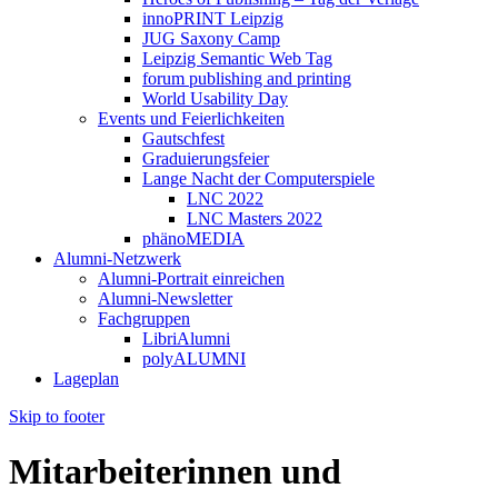
innoPRINT Leipzig
JUG Saxony Camp
Leipzig Semantic Web Tag
forum publishing and printing
World Usability Day
Events und Feierlichkeiten
Gautschfest
Graduierungsfeier
Lange Nacht der Computerspiele
LNC 2022
LNC Masters 2022
phänoMEDIA
Alumni-Netzwerk
Alumni-Portrait einreichen
Alumni-Newsletter
Fachgruppen
LibriAlumni
polyALUMNI
Lageplan
Skip to footer
Mitarbeiterinnen und