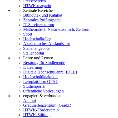
Pressebereich
HTWK.magazin
Zentrale Bereiche
Bibliothek und Katalog
Zentrales Prüfungsamt
IT-Servicezentrum
Mathematisch-Naturwissensch. Zentrum
Sport
Hochschulkolleg
Akademisches Auslandsamt
Stellenangebote
Stellenportal
Lehre und Lernen
Beratung für Studierende
E-Learning
Digitale Hochschullehre (IDLL)
Hochschuldidaktik +
Lernplattform OPAL
Studienportal
Öffentliche Vorlesungen
engagiert & verbunden
Alumni
Graduiertenzentrum (GradZ)
HTWK-Förderverein
HTWK-Stiftung