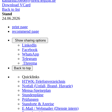
katharina.roeber@htwk-leipzig.de
Download VCard
Back to list
Stand
24.06.2026
print page
recommend page
Show sharing options
LinkedIn
Facebook
WhatsApp
Telegram
Threema
Back to top
Quicklinks
HTWK-Telefonverzeichnis
Notfall (Unfall, Brand, Havarie)
Mensa-Speiseplan
Stundenpläne
Prüfungen
Standorte & Anreise
E-Mail / Webmailer (Dienste intern)