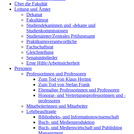
Über die Fakultät
Leitung und Ämter
Dekanat
Fakultätsrat
Studiendekaninnen und -dekane und
Studienkommissionen
Studienämter/Zentrales Prüfungsamt
Praktikumsverantwortliche
Fachschaftsrat
Gleichstellung
Senatsmitglieder
Erste Hilfe/Arbeitssicherheit
Personen
Professorinnen und Professoren
Zum Tod von Klaus Hering
Zum Tod von Stefan Frank
Ehemalige Professorinnen und Professoren
Honorar- und Vertretungsprofessorinnen und -
professoren
Mitarbeiterinnen und Mitarbeiter
Lehrbeauftragte
Bibliotheks- und Informationswissenschaft
Buch- und Medienproduktion
Buch- und Medienwirtschaft und Publishing
Management