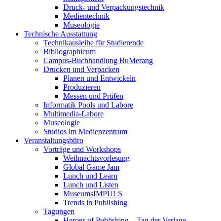
Druck- und Verpackungstechnik
Medientechnik
Museologie
Technische Ausstattung
Technikausleihe für Studierende
Bibliographicum
Campus-Buchhandlung BuMerang
Drucken und Verpacken
Planen und Entwickeln
Produzieren
Messen und Prüfen
Informatik Pools und Labore
Multimedia-Labore
Museologie
Studios im Medienzentrum
Veranstaltungsbüro
Vorträge und Workshops
Weihnachtsvorlesung
Global Game Jam
Lunch und Learn
Lunch und Listen
MuseumsIMPULS
Trends in Publishing
Tagungen
Heroes of Publishing – Tag der Verlage