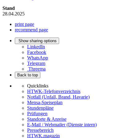
Stand
28.04.2025
print page
recommend page
Show sharing options
LinkedIn
Facebook
WhatsApp
Telegram
Threema
Back to top
Quicklinks
HTWK-Telefonverzeichnis
Notfall (Unfall, Brand, Havarie)
Mensa-Speiseplan
Stundenpläne
Prüfungen
Standorte & Anreise
E-Mail / Webmailer (Dienste intern)
Pressebereich
HTWK.magazin