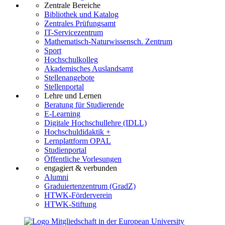
Zentrale Bereiche
Bibliothek und Katalog
Zentrales Prüfungsamt
IT-Servicezentrum
Mathematisch-Naturwissensch. Zentrum
Sport
Hochschulkolleg
Akademisches Auslandsamt
Stellenangebote
Stellenportal
Lehre und Lernen
Beratung für Studierende
E-Learning
Digitale Hochschullehre (IDLL)
Hochschuldidaktik +
Lernplattform OPAL
Studienportal
Öffentliche Vorlesungen
engagiert & verbunden
Alumni
Graduiertenzentrum (GradZ)
HTWK-Förderverein
HTWK-Stiftung