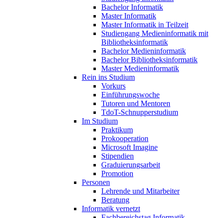
Bachelor Informatik
Master Informatik
Master Informatik in Teilzeit
Studiengang Medieninformatik mit
Bibliotheksinformatik
Bachelor Medieninformatik
Bachelor Bibliotheksinformatik
Master Medieninformatik
Rein ins Studium
Vorkurs
Einführungswoche
Tutoren und Mentoren
TdoT-Schnupperstudium
Im Studium
Praktikum
Prokooperation
Microsoft Imagine
Stipendien
Graduierungsarbeit
Promotion
Personen
Lehrende und Mitarbeiter
Beratung
Informatik vernetzt
Fachbereichstag Informatik