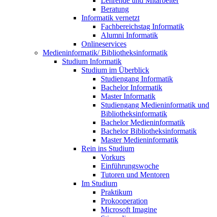
Lehrende und Mitarbeiter
Beratung
Informatik vernetzt
Fachbereichstag Informatik
Alumni Informatik
Onlineservices
Medieninformatik/ Bibliotheksinformatik
Studium Informatik
Studium im Überblick
Studiengang Informatik
Bachelor Informatik
Master Informatik
Studiengang Medieninformatik und
Bibliotheksinformatik
Bachelor Medieninformatik
Bachelor Bibliotheksinformatik
Master Medieninformatik
Rein ins Studium
Vorkurs
Einführungswoche
Tutoren und Mentoren
Im Studium
Praktikum
Prokooperation
Microsoft Imagine