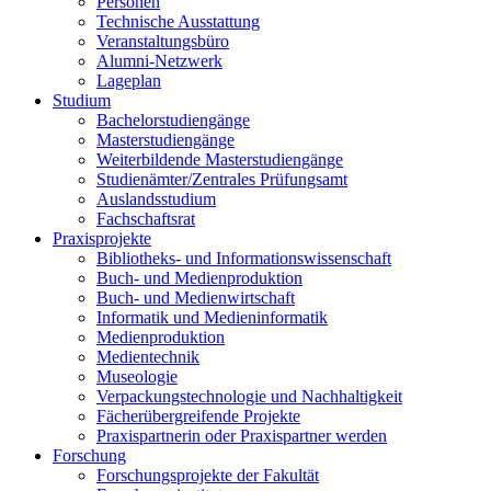
Personen
Technische Ausstattung
Veranstaltungsbüro
Alumni-Netzwerk
Lageplan
Studium
Bachelorstudiengänge
Masterstudiengänge
Weiterbildende Masterstudiengänge
Studienämter/Zentrales Prüfungsamt
Auslandsstudium
Fachschaftsrat
Praxisprojekte
Bibliotheks- und Informationswissenschaft
Buch- und Medienproduktion
Buch- und Medienwirtschaft
Informatik und Medieninformatik
Medienproduktion
Medientechnik
Museologie
Verpackungstechnologie und Nachhaltigkeit
Fächerübergreifende Projekte
Praxispartnerin oder Praxispartner werden
Forschung
Forschungsprojekte der Fakultät