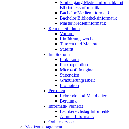
Studiengang Medieninformatik mit
Bibliotheksinformatik
Bachelor Medieninformatik
Bachelor Bibliotheksinformatik
Master Medieninformatik
Rein ins Studium
Vorkurs
Einführungswoche
Tutoren und Mentoren
Studifit
Im Studium
Praktikum
Prokooperation
Microsoft Imagine
Stipendien
Graduierungsarbeit
Promotion
Personen
Lehrende und Mitarbeiter
Beratung
Informatik vernetzt
Fachbereichstag Informatik
Alumni Informatik
Onlineservices
Medienmanagement