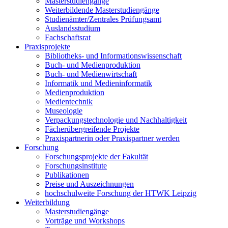
Masterstudiengänge
Weiterbildende Masterstudiengänge
Studienämter/Zentrales Prüfungsamt
Auslandsstudium
Fachschaftsrat
Praxisprojekte
Bibliotheks- und Informationswissenschaft
Buch- und Medienproduktion
Buch- und Medienwirtschaft
Informatik und Medieninformatik
Medienproduktion
Medientechnik
Museologie
Verpackungstechnologie und Nachhaltigkeit
Fächerübergreifende Projekte
Praxispartnerin oder Praxispartner werden
Forschung
Forschungsprojekte der Fakultät
Forschungsinstitute
Publikationen
Preise und Auszeichnungen
hochschulweite Forschung der HTWK Leipzig
Weiterbildung
Masterstudiengänge
Vorträge und Workshops