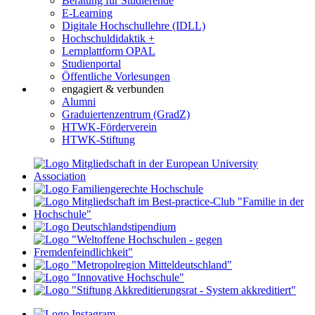
Beratung für Studierende
E-Learning
Digitale Hochschullehre (IDLL)
Hochschuldidaktik +
Lernplattform OPAL
Studienportal
Öffentliche Vorlesungen
engagiert & verbunden
Alumni
Graduiertenzentrum (GradZ)
HTWK-Förderverein
HTWK-Stiftung