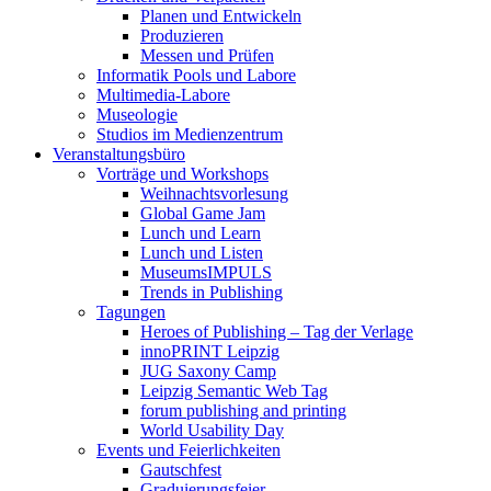
Planen und Entwickeln
Produzieren
Messen und Prüfen
Informatik Pools und Labore
Multimedia-Labore
Museologie
Studios im Medienzentrum
Veranstaltungsbüro
Vorträge und Workshops
Weihnachtsvorlesung
Global Game Jam
Lunch und Learn
Lunch und Listen
MuseumsIMPULS
Trends in Publishing
Tagungen
Heroes of Publishing – Tag der Verlage
innoPRINT Leipzig
JUG Saxony Camp
Leipzig Semantic Web Tag
forum publishing and printing
World Usability Day
Events und Feierlichkeiten
Gautschfest
Graduierungsfeier