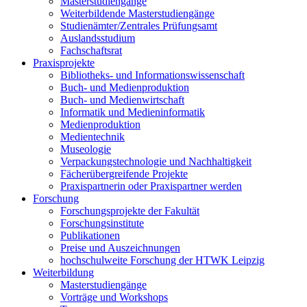
Masterstudiengänge
Weiterbildende Masterstudiengänge
Studienämter/Zentrales Prüfungsamt
Auslandsstudium
Fachschaftsrat
Praxisprojekte
Bibliotheks- und Informationswissenschaft
Buch- und Medienproduktion
Buch- und Medienwirtschaft
Informatik und Medieninformatik
Medienproduktion
Medientechnik
Museologie
Verpackungstechnologie und Nachhaltigkeit
Fächerübergreifende Projekte
Praxispartnerin oder Praxispartner werden
Forschung
Forschungsprojekte der Fakultät
Forschungsinstitute
Publikationen
Preise und Auszeichnungen
hochschulweite Forschung der HTWK Leipzig
Weiterbildung
Masterstudiengänge
Vorträge und Workshops