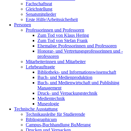
Fachschaftsrat
Gleichstellung
Senatsmitglieder
Erste Hilfe/Arbeitssicherheit
Personen
Professorinnen und Professoren
Zum Tod von Klaus Hering
Zum Tod von Stefan Frank
Ehemalige Professorinnen und Professoren
Honorar- und Vertretungsprofessorinnen und -
professoren
Mitarbeiterinnen und Mitarbeiter
Lehrbeauftragte
Bibliotheks- und Informationswissenschaft
Buch- und Medienproduktion
Buch- und Medienwirtschaft und Publishing
Management
Druck- und Verpackungstechnik
Medientechnik
Museologie
Technische Ausstattung
Technikausleihe für Studierende
Bibliographicum
Campus-Buchhandlung BuMerang
Drucken und Verpacken