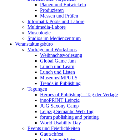
Planen und Entwickeln
Produzieren
Messen und Prüfen
Informatik Pools und Labore
Multimedia-Labore
Museologie
Studios im Medienzentrum
Veranstaltungsbüro
Vorträge und Workshops
Weihnachtsvorlesung
Global Game Jam
Lunch und Learn
Lunch und Listen
MuseumsIMPULS
Trends in Publishing
Tagungen
Heroes of Publishing – Tag der Verlage
innoPRINT Leipzig
JUG Saxony Camp
Leipzig Semantic Web Tag
forum publishing and printing
World Usability Day
Events und Feierlichkeiten
Gautschfest
Graduierungsfeier