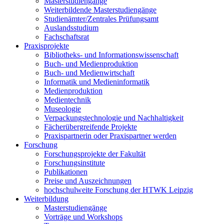
Masterstudiengänge
Weiterbildende Masterstudiengänge
Studienämter/Zentrales Prüfungsamt
Auslandsstudium
Fachschaftsrat
Praxisprojekte
Bibliotheks- und Informationswissenschaft
Buch- und Medienproduktion
Buch- und Medienwirtschaft
Informatik und Medieninformatik
Medienproduktion
Medientechnik
Museologie
Verpackungstechnologie und Nachhaltigkeit
Fächerübergreifende Projekte
Praxispartnerin oder Praxispartner werden
Forschung
Forschungsprojekte der Fakultät
Forschungsinstitute
Publikationen
Preise und Auszeichnungen
hochschulweite Forschung der HTWK Leipzig
Weiterbildung
Masterstudiengänge
Vorträge und Workshops