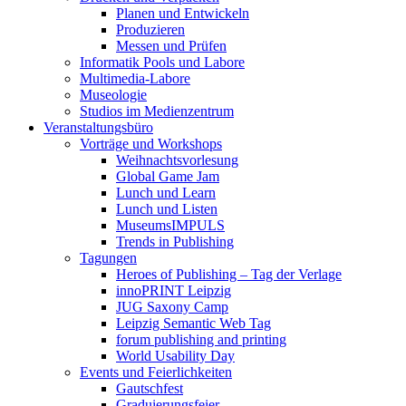
Planen und Entwickeln
Produzieren
Messen und Prüfen
Informatik Pools und Labore
Multimedia-Labore
Museologie
Studios im Medienzentrum
Veranstaltungsbüro
Vorträge und Workshops
Weihnachtsvorlesung
Global Game Jam
Lunch und Learn
Lunch und Listen
MuseumsIMPULS
Trends in Publishing
Tagungen
Heroes of Publishing – Tag der Verlage
innoPRINT Leipzig
JUG Saxony Camp
Leipzig Semantic Web Tag
forum publishing and printing
World Usability Day
Events und Feierlichkeiten
Gautschfest
Graduierungsfeier