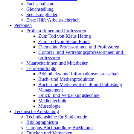
Fachschaftsrat
Gleichstellung
Senatsmitglieder
Erste Hilfe/Arbeitssicherheit
Personen
Professorinnen und Professoren
Zum Tod von Klaus Hering
Zum Tod von Stefan Frank
Ehemalige Professorinnen und Professoren
Honorar- und Vertretungsprofessorinnen und -
professoren
Mitarbeiterinnen und Mitarbeiter
Lehrbeauftragte
Bibliotheks- und Informationswissenschaft
Buch- und Medienproduktion
Buch- und Medienwirtschaft und Publishing
Management
Druck- und Verpackungstechnik
Medientechnik
Museologie
Technische Ausstattung
Technikausleihe für Studierende
Bibliographicum
Campus-Buchhandlung BuMerang
Drucken und Verpacken