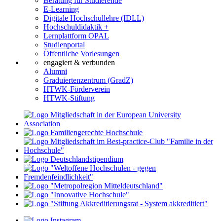
Beratung für Studierende
E-Learning
Digitale Hochschullehre (IDLL)
Hochschuldidaktik +
Lernplattform OPAL
Studienportal
Öffentliche Vorlesungen
engagiert & verbunden
Alumni
Graduiertenzentrum (GradZ)
HTWK-Förderverein
HTWK-Stiftung