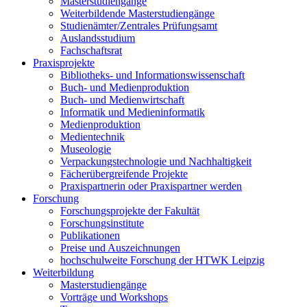
Masterstudiengänge
Weiterbildende Masterstudiengänge
Studienämter/Zentrales Prüfungsamt
Auslandsstudium
Fachschaftsrat
Praxisprojekte
Bibliotheks- und Informationswissenschaft
Buch- und Medienproduktion
Buch- und Medienwirtschaft
Informatik und Medieninformatik
Medienproduktion
Medientechnik
Museologie
Verpackungstechnologie und Nachhaltigkeit
Fächerübergreifende Projekte
Praxispartnerin oder Praxispartner werden
Forschung
Forschungsprojekte der Fakultät
Forschungsinstitute
Publikationen
Preise und Auszeichnungen
hochschulweite Forschung der HTWK Leipzig
Weiterbildung
Masterstudiengänge
Vorträge und Workshops