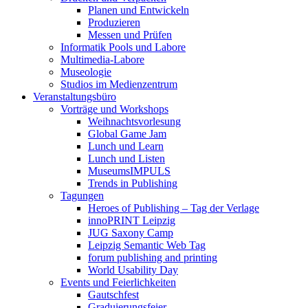
Planen und Entwickeln
Produzieren
Messen und Prüfen
Informatik Pools und Labore
Multimedia-Labore
Museologie
Studios im Medienzentrum
Veranstaltungsbüro
Vorträge und Workshops
Weihnachtsvorlesung
Global Game Jam
Lunch und Learn
Lunch und Listen
MuseumsIMPULS
Trends in Publishing
Tagungen
Heroes of Publishing – Tag der Verlage
innoPRINT Leipzig
JUG Saxony Camp
Leipzig Semantic Web Tag
forum publishing and printing
World Usability Day
Events und Feierlichkeiten
Gautschfest
Graduierungsfeier