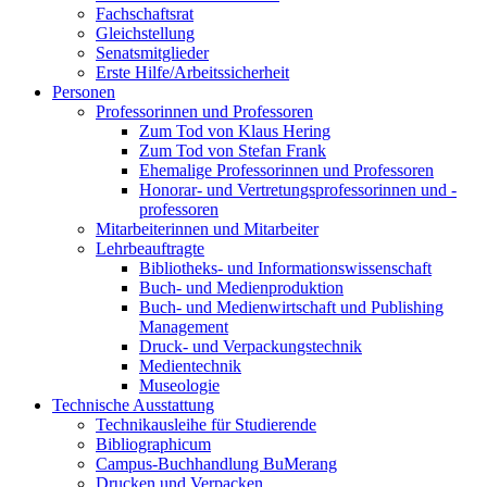
Fachschaftsrat
Gleichstellung
Senatsmitglieder
Erste Hilfe/Arbeitssicherheit
Personen
Professorinnen und Professoren
Zum Tod von Klaus Hering
Zum Tod von Stefan Frank
Ehemalige Professorinnen und Professoren
Honorar- und Vertretungsprofessorinnen und -
professoren
Mitarbeiterinnen und Mitarbeiter
Lehrbeauftragte
Bibliotheks- und Informationswissenschaft
Buch- und Medienproduktion
Buch- und Medienwirtschaft und Publishing
Management
Druck- und Verpackungstechnik
Medientechnik
Museologie
Technische Ausstattung
Technikausleihe für Studierende
Bibliographicum
Campus-Buchhandlung BuMerang
Drucken und Verpacken