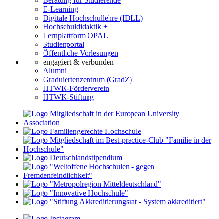
Beratung für Studierende
E-Learning
Digitale Hochschullehre (IDLL)
Hochschuldidaktik +
Lernplattform OPAL
Studienportal
Öffentliche Vorlesungen
engagiert & verbunden
Alumni
Graduiertenzentrum (GradZ)
HTWK-Förderverein
HTWK-Stiftung