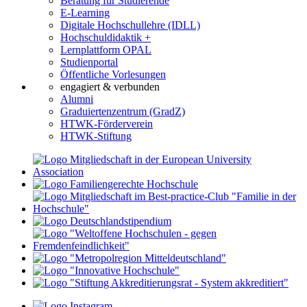
Beratung für Studierende
E-Learning
Digitale Hochschullehre (IDLL)
Hochschuldidaktik +
Lernplattform OPAL
Studienportal
Öffentliche Vorlesungen
engagiert & verbunden
Alumni
Graduiertenzentrum (GradZ)
HTWK-Förderverein
HTWK-Stiftung