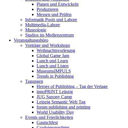
Planen und Entwickeln
Produzieren
Messen und Prüfen
Informatik Pools und Labore
Multimedia-Labore
Museologie
Studios im Medienzentrum
Veranstaltungsbüro
Vorträge und Workshops
Weihnachtsvorlesung
Global Game Jam
Lunch und Learn
Lunch und Listen
MuseumsIMPULS
Trends in Publishing
Tagungen
Heroes of Publishing – Tag der Verlage
innoPRINT Leipzig
JUG Saxony Camp
Leipzig Semantic Web Tag
forum publishing and printing
World Usability Day
Events und Feierlichkeiten
Gautschfest
Graduierungsfeier