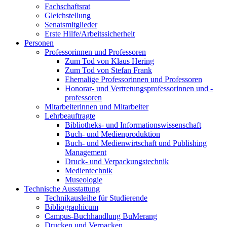
Fachschaftsrat
Gleichstellung
Senatsmitglieder
Erste Hilfe/Arbeitssicherheit
Personen
Professorinnen und Professoren
Zum Tod von Klaus Hering
Zum Tod von Stefan Frank
Ehemalige Professorinnen und Professoren
Honorar- und Vertretungsprofessorinnen und -
professoren
Mitarbeiterinnen und Mitarbeiter
Lehrbeauftragte
Bibliotheks- und Informationswissenschaft
Buch- und Medienproduktion
Buch- und Medienwirtschaft und Publishing
Management
Druck- und Verpackungstechnik
Medientechnik
Museologie
Technische Ausstattung
Technikausleihe für Studierende
Bibliographicum
Campus-Buchhandlung BuMerang
Drucken und Verpacken