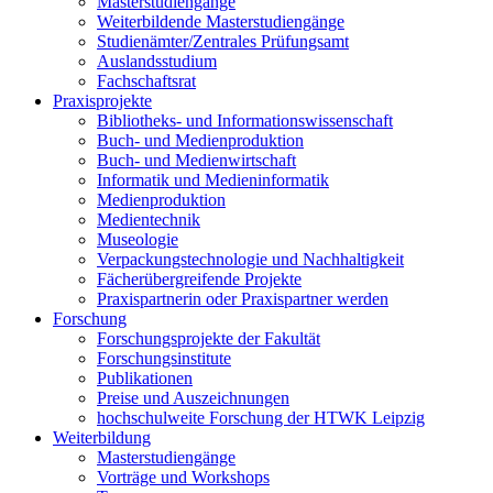
Masterstudiengänge
Weiterbildende Masterstudiengänge
Studienämter/Zentrales Prüfungsamt
Auslandsstudium
Fachschaftsrat
Praxisprojekte
Bibliotheks- und Informationswissenschaft
Buch- und Medienproduktion
Buch- und Medienwirtschaft
Informatik und Medieninformatik
Medienproduktion
Medientechnik
Museologie
Verpackungstechnologie und Nachhaltigkeit
Fächerübergreifende Projekte
Praxispartnerin oder Praxispartner werden
Forschung
Forschungsprojekte der Fakultät
Forschungsinstitute
Publikationen
Preise und Auszeichnungen
hochschulweite Forschung der HTWK Leipzig
Weiterbildung
Masterstudiengänge
Vorträge und Workshops