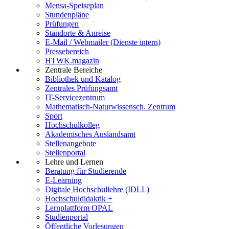
Mensa-Speiseplan
Stundenpläne
Prüfungen
Standorte & Anreise
E-Mail / Webmailer (Dienste intern)
Pressebereich
HTWK.magazin
Zentrale Bereiche
Bibliothek und Katalog
Zentrales Prüfungsamt
IT-Servicezentrum
Mathematisch-Naturwissensch. Zentrum
Sport
Hochschulkolleg
Akademisches Auslandsamt
Stellenangebote
Stellenportal
Lehre und Lernen
Beratung für Studierende
E-Learning
Digitale Hochschullehre (IDLL)
Hochschuldidaktik +
Lernplattform OPAL
Studienportal
Öffentliche Vorlesungen