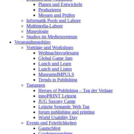
Planen und Entwickeln
Produzieren
Messen und Prüfen
Informatik Pools und Labore
Multimedia-Labore
Museologie
Studios im Medienzentrum
Veranstaltungsbüro
Vorträge und Workshops
Weihnachtsvorlesung
Global Game Jam
Lunch und Learn
Lunch und Listen
MuseumsIMPULS
Trends in Publishing
Tagungen
Heroes of Publishing – Tag der Verlage
innoPRINT Leipzig
JUG Saxony Camp
Leipzig Semantic Web Tag
forum publishing and printing
World Usability Day
Events und Feierlichkeiten
Gautschfest
Graduierungsfeier