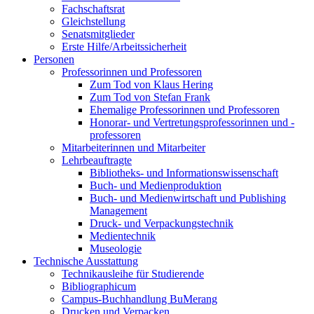
Fachschaftsrat
Gleichstellung
Senatsmitglieder
Erste Hilfe/Arbeitssicherheit
Personen
Professorinnen und Professoren
Zum Tod von Klaus Hering
Zum Tod von Stefan Frank
Ehemalige Professorinnen und Professoren
Honorar- und Vertretungsprofessorinnen und -
professoren
Mitarbeiterinnen und Mitarbeiter
Lehrbeauftragte
Bibliotheks- und Informationswissenschaft
Buch- und Medienproduktion
Buch- und Medienwirtschaft und Publishing
Management
Druck- und Verpackungstechnik
Medientechnik
Museologie
Technische Ausstattung
Technikausleihe für Studierende
Bibliographicum
Campus-Buchhandlung BuMerang
Drucken und Verpacken