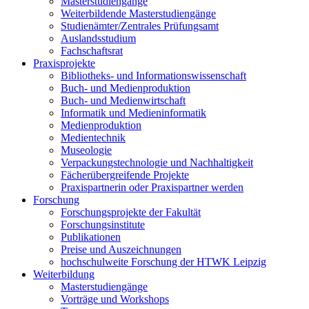
Masterstudiengänge
Weiterbildende Masterstudiengänge
Studienämter/Zentrales Prüfungsamt
Auslandsstudium
Fachschaftsrat
Praxisprojekte
Bibliotheks- und Informationswissenschaft
Buch- und Medienproduktion
Buch- und Medienwirtschaft
Informatik und Medieninformatik
Medienproduktion
Medientechnik
Museologie
Verpackungstechnologie und Nachhaltigkeit
Fächerübergreifende Projekte
Praxispartnerin oder Praxispartner werden
Forschung
Forschungsprojekte der Fakultät
Forschungsinstitute
Publikationen
Preise und Auszeichnungen
hochschulweite Forschung der HTWK Leipzig
Weiterbildung
Masterstudiengänge
Vorträge und Workshops