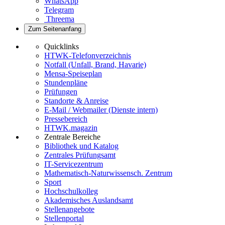
WhatsApp
Telegram
Threema
Zum Seitenanfang
Quicklinks
HTWK-Telefonverzeichnis
Notfall (Unfall, Brand, Havarie)
Mensa-Speiseplan
Stundenpläne
Prüfungen
Standorte & Anreise
E-Mail / Webmailer (Dienste intern)
Pressebereich
HTWK.magazin
Zentrale Bereiche
Bibliothek und Katalog
Zentrales Prüfungsamt
IT-Servicezentrum
Mathematisch-Naturwissensch. Zentrum
Sport
Hochschulkolleg
Akademisches Auslandsamt
Stellenangebote
Stellenportal