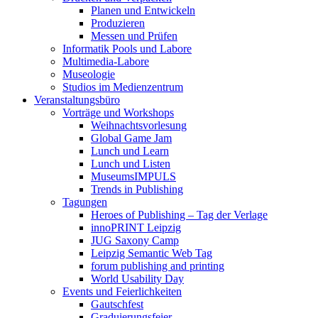
Planen und Entwickeln
Produzieren
Messen und Prüfen
Informatik Pools und Labore
Multimedia-Labore
Museologie
Studios im Medienzentrum
Veranstaltungsbüro
Vorträge und Workshops
Weihnachtsvorlesung
Global Game Jam
Lunch und Learn
Lunch und Listen
MuseumsIMPULS
Trends in Publishing
Tagungen
Heroes of Publishing – Tag der Verlage
innoPRINT Leipzig
JUG Saxony Camp
Leipzig Semantic Web Tag
forum publishing and printing
World Usability Day
Events und Feierlichkeiten
Gautschfest
Graduierungsfeier