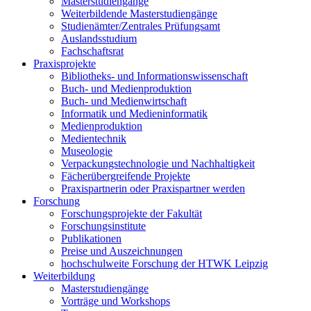
Masterstudiengänge
Weiterbildende Masterstudiengänge
Studienämter/Zentrales Prüfungsamt
Auslandsstudium
Fachschaftsrat
Praxisprojekte
Bibliotheks- und Informationswissenschaft
Buch- und Medienproduktion
Buch- und Medienwirtschaft
Informatik und Medieninformatik
Medienproduktion
Medientechnik
Museologie
Verpackungstechnologie und Nachhaltigkeit
Fächerübergreifende Projekte
Praxispartnerin oder Praxispartner werden
Forschung
Forschungsprojekte der Fakultät
Forschungsinstitute
Publikationen
Preise und Auszeichnungen
hochschulweite Forschung der HTWK Leipzig
Weiterbildung
Masterstudiengänge
Vorträge und Workshops