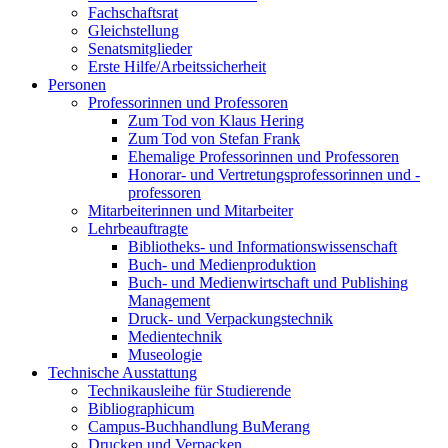
Fachschaftsrat
Gleichstellung
Senatsmitglieder
Erste Hilfe/Arbeitssicherheit
Personen
Professorinnen und Professoren
Zum Tod von Klaus Hering
Zum Tod von Stefan Frank
Ehemalige Professorinnen und Professoren
Honorar- und Vertretungsprofessorinnen und -
professoren
Mitarbeiterinnen und Mitarbeiter
Lehrbeauftragte
Bibliotheks- und Informationswissenschaft
Buch- und Medienproduktion
Buch- und Medienwirtschaft und Publishing
Management
Druck- und Verpackungstechnik
Medientechnik
Museologie
Technische Ausstattung
Technikausleihe für Studierende
Bibliographicum
Campus-Buchhandlung BuMerang
Drucken und Verpacken