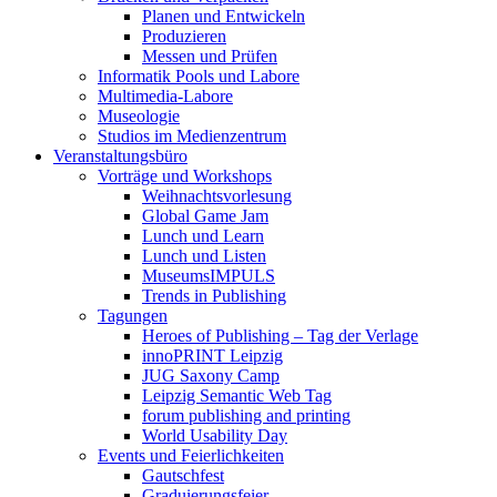
Planen und Entwickeln
Produzieren
Messen und Prüfen
Informatik Pools und Labore
Multimedia-Labore
Museologie
Studios im Medienzentrum
Veranstaltungsbüro
Vorträge und Workshops
Weihnachtsvorlesung
Global Game Jam
Lunch und Learn
Lunch und Listen
MuseumsIMPULS
Trends in Publishing
Tagungen
Heroes of Publishing – Tag der Verlage
innoPRINT Leipzig
JUG Saxony Camp
Leipzig Semantic Web Tag
forum publishing and printing
World Usability Day
Events und Feierlichkeiten
Gautschfest
Graduierungsfeier