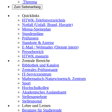
Threema
Zum Seitenanfang
Quicklinks
HTWK-Telefonverzeichnis
Notfall (Unfall, Brand, Havarie)
Mensa-Speiseplan
Stundenpläne
Prüfungen
Standorte & Anreise
E-Mail / Webmailer (Dienste intern)
Pressebereich
HTWK.magazin
Zentrale Bereiche
Bibliothek und Katalog
Zentrales Prüfungsamt
IT-Servicezentrum
Mathematisch-Naturwissensch. Zentrum
Sport
Hochschulkolleg
Akademisches Auslandsamt
Stellenangebote
Stellenportal
Lehre und Lernen
Beratung für Studierende