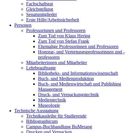
Fachschaftsrat
Gleichstellung
Senatsmitglieder
Erste Hilfe/Arbeitssicherheit
Personen
Professorinnen und Professoren
Zum Tod von Klaus Hering
Zum Tod von Stefan Frank
Ehemalige Professorinnen und Professoren
Honorar- und Vertretungsprofessorinnen und -
professoren
Mitarbeiterinnen und Mitarbeiter
Lehrbeauftragte
Bibliotheks- und Informationswissenschaft
Buch- und Medienproduktion
Buch- und Medienwirtschaft und Publishing
Management
Druck- und Verpackungstechnik
Medientechnik
Museologie
Technische Ausstattung
Technikausleihe für Studierende
Bibliographicum
Campus-Buchhandlung BuMerang
Drucken und Verpacken