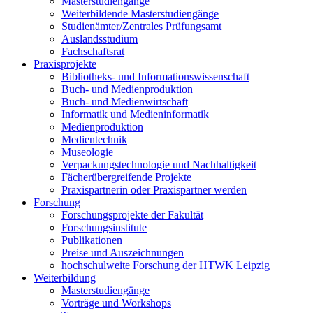
Masterstudiengänge
Weiterbildende Masterstudiengänge
Studienämter/Zentrales Prüfungsamt
Auslandsstudium
Fachschaftsrat
Praxisprojekte
Bibliotheks- und Informationswissenschaft
Buch- und Medienproduktion
Buch- und Medienwirtschaft
Informatik und Medieninformatik
Medienproduktion
Medientechnik
Museologie
Verpackungstechnologie und Nachhaltigkeit
Fächerübergreifende Projekte
Praxispartnerin oder Praxispartner werden
Forschung
Forschungsprojekte der Fakultät
Forschungsinstitute
Publikationen
Preise und Auszeichnungen
hochschulweite Forschung der HTWK Leipzig
Weiterbildung
Masterstudiengänge
Vorträge und Workshops