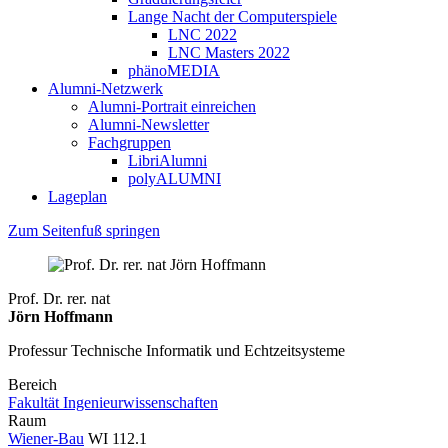
Lange Nacht der Computerspiele
LNC 2022
LNC Masters 2022
phänoMEDIA
Alumni-Netzwerk
Alumni-Portrait einreichen
Alumni-Newsletter
Fachgruppen
LibriAlumni
polyALUMNI
Lageplan
Zum Seitenfuß springen
Prof. Dr. rer. nat
Jörn Hoffmann
Professur Technische Informatik und Echtzeitsysteme
Bereich
Fakultät Ingenieurwissenschaften
Raum
Wiener-Bau
WI 112.1