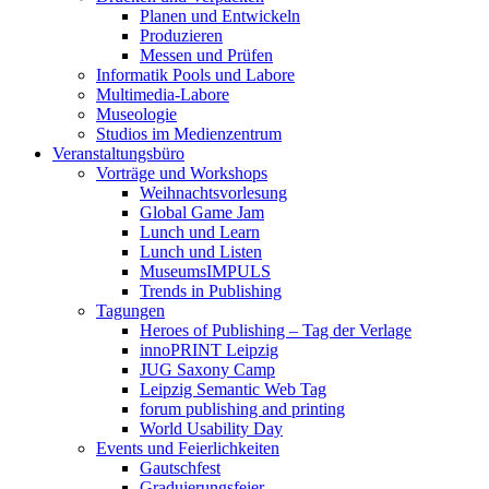
Planen und Entwickeln
Produzieren
Messen und Prüfen
Informatik Pools und Labore
Multimedia-Labore
Museologie
Studios im Medienzentrum
Veranstaltungsbüro
Vorträge und Workshops
Weihnachtsvorlesung
Global Game Jam
Lunch und Learn
Lunch und Listen
MuseumsIMPULS
Trends in Publishing
Tagungen
Heroes of Publishing – Tag der Verlage
innoPRINT Leipzig
JUG Saxony Camp
Leipzig Semantic Web Tag
forum publishing and printing
World Usability Day
Events und Feierlichkeiten
Gautschfest
Graduierungsfeier