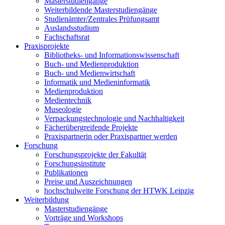
Masterstudiengänge
Weiterbildende Masterstudiengänge
Studienämter/Zentrales Prüfungsamt
Auslandsstudium
Fachschaftsrat
Praxisprojekte
Bibliotheks- und Informationswissenschaft
Buch- und Medienproduktion
Buch- und Medienwirtschaft
Informatik und Medieninformatik
Medienproduktion
Medientechnik
Museologie
Verpackungstechnologie und Nachhaltigkeit
Fächerübergreifende Projekte
Praxispartnerin oder Praxispartner werden
Forschung
Forschungsprojekte der Fakultät
Forschungsinstitute
Publikationen
Preise und Auszeichnungen
hochschulweite Forschung der HTWK Leipzig
Weiterbildung
Masterstudiengänge
Vorträge und Workshops