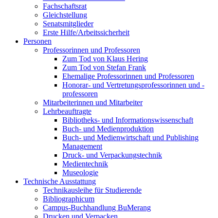
Fachschaftsrat
Gleichstellung
Senatsmitglieder
Erste Hilfe/Arbeitssicherheit
Personen
Professorinnen und Professoren
Zum Tod von Klaus Hering
Zum Tod von Stefan Frank
Ehemalige Professorinnen und Professoren
Honorar- und Vertretungsprofessorinnen und -
professoren
Mitarbeiterinnen und Mitarbeiter
Lehrbeauftragte
Bibliotheks- und Informationswissenschaft
Buch- und Medienproduktion
Buch- und Medienwirtschaft und Publishing
Management
Druck- und Verpackungstechnik
Medientechnik
Museologie
Technische Ausstattung
Technikausleihe für Studierende
Bibliographicum
Campus-Buchhandlung BuMerang
Drucken und Verpacken