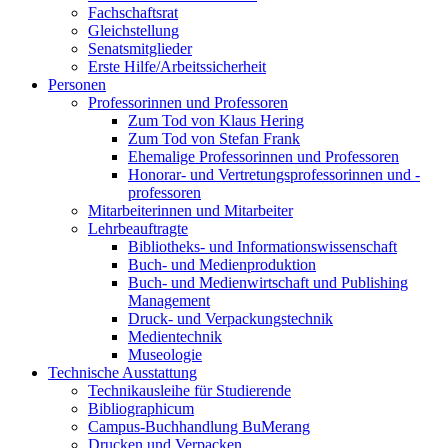
Fachschaftsrat
Gleichstellung
Senatsmitglieder
Erste Hilfe/Arbeitssicherheit
Personen
Professorinnen und Professoren
Zum Tod von Klaus Hering
Zum Tod von Stefan Frank
Ehemalige Professorinnen und Professoren
Honorar- und Vertretungsprofessorinnen und -
professoren
Mitarbeiterinnen und Mitarbeiter
Lehrbeauftragte
Bibliotheks- und Informationswissenschaft
Buch- und Medienproduktion
Buch- und Medienwirtschaft und Publishing
Management
Druck- und Verpackungstechnik
Medientechnik
Museologie
Technische Ausstattung
Technikausleihe für Studierende
Bibliographicum
Campus-Buchhandlung BuMerang
Drucken und Verpacken