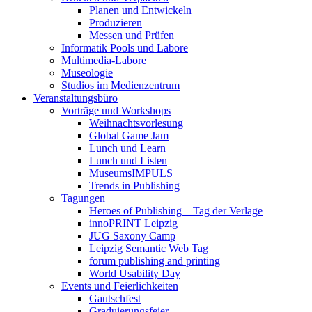
Planen und Entwickeln
Produzieren
Messen und Prüfen
Informatik Pools und Labore
Multimedia-Labore
Museologie
Studios im Medienzentrum
Veranstaltungsbüro
Vorträge und Workshops
Weihnachtsvorlesung
Global Game Jam
Lunch und Learn
Lunch und Listen
MuseumsIMPULS
Trends in Publishing
Tagungen
Heroes of Publishing – Tag der Verlage
innoPRINT Leipzig
JUG Saxony Camp
Leipzig Semantic Web Tag
forum publishing and printing
World Usability Day
Events und Feierlichkeiten
Gautschfest
Graduierungsfeier