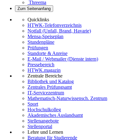
Threema
Zum Seitenanfang
Quicklinks
HTWK-Telefonverzeichnis
Notfall (Unfall, Brand, Havarie)
Mensa-Speiseplan
Stundenpläne
Prüfungen
Standorte & Anreise
E-Mail / Webmailer (Dienste intern)
Pressebereich
HTWK.magazin
Zentrale Bereiche
Bibliothek und Katalog
Zentrales Prüfungsamt
IT-Servicezentrum
Mathematisch-Naturwissensch. Zentrum
Sport
Hochschulkolleg
Akademisches Auslandsamt
Stellenangebote
Stellenportal
Lehre und Lernen
Beratung für Studierende