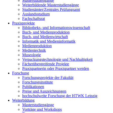
Masterstudiengänge
Weiterbildende Masterstudiengänge
Studienämter/Zentrales Prüfungsamt
Auslandsstudium
Fachschaftsrat
Praxisprojekte
Bibliotheks- und Informationswissenschaft
Buch- und Medienproduktion
Buch- und Medienwirtschaft
Informatik und Medieninformatik
Medienproduktion
Medientechnik
Museologie
Verpackungstechnologie und Nachhaltigkeit
Fächerübergreifende Projekte
Praxispartnerin oder Praxispartner werden
Forschung
Forschungsprojekte der Fakultät
Forschungsinstitute
Publikationen
Preise und Auszeichnungen
hochschulweite Forschung der HTWK Leipzig
Weiterbildung
Masterstudiengänge
Vorträge und Workshops