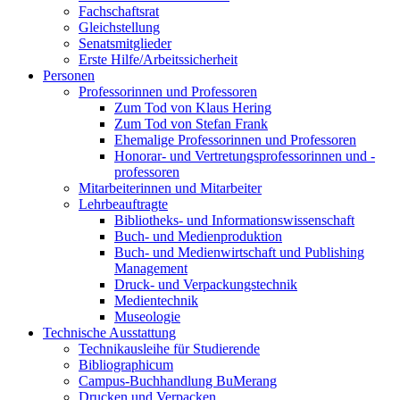
Fachschaftsrat
Gleichstellung
Senatsmitglieder
Erste Hilfe/Arbeitssicherheit
Personen
Professorinnen und Professoren
Zum Tod von Klaus Hering
Zum Tod von Stefan Frank
Ehemalige Professorinnen und Professoren
Honorar- und Vertretungsprofessorinnen und -
professoren
Mitarbeiterinnen und Mitarbeiter
Lehrbeauftragte
Bibliotheks- und Informationswissenschaft
Buch- und Medienproduktion
Buch- und Medienwirtschaft und Publishing
Management
Druck- und Verpackungstechnik
Medientechnik
Museologie
Technische Ausstattung
Technikausleihe für Studierende
Bibliographicum
Campus-Buchhandlung BuMerang
Drucken und Verpacken