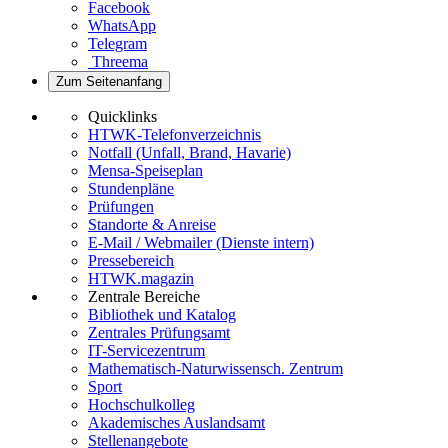
Facebook
WhatsApp
Telegram
Threema
Zum Seitenanfang
Quicklinks
HTWK-Telefonverzeichnis
Notfall (Unfall, Brand, Havarie)
Mensa-Speiseplan
Stundenpläne
Prüfungen
Standorte & Anreise
E-Mail / Webmailer (Dienste intern)
Pressebereich
HTWK.magazin
Zentrale Bereiche
Bibliothek und Katalog
Zentrales Prüfungsamt
IT-Servicezentrum
Mathematisch-Naturwissensch. Zentrum
Sport
Hochschulkolleg
Akademisches Auslandsamt
Stellenangebote