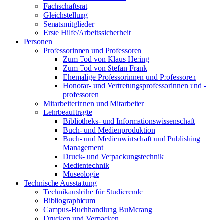
Fachschaftsrat
Gleichstellung
Senatsmitglieder
Erste Hilfe/Arbeitssicherheit
Personen
Professorinnen und Professoren
Zum Tod von Klaus Hering
Zum Tod von Stefan Frank
Ehemalige Professorinnen und Professoren
Honorar- und Vertretungsprofessorinnen und -
professoren
Mitarbeiterinnen und Mitarbeiter
Lehrbeauftragte
Bibliotheks- und Informationswissenschaft
Buch- und Medienproduktion
Buch- und Medienwirtschaft und Publishing
Management
Druck- und Verpackungstechnik
Medientechnik
Museologie
Technische Ausstattung
Technikausleihe für Studierende
Bibliographicum
Campus-Buchhandlung BuMerang
Drucken und Verpacken