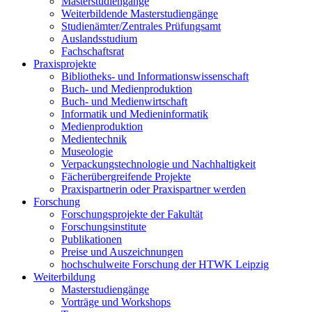
Masterstudiengänge
Weiterbildende Masterstudiengänge
Studienämter/Zentrales Prüfungsamt
Auslandsstudium
Fachschaftsrat
Praxisprojekte
Bibliotheks- und Informationswissenschaft
Buch- und Medienproduktion
Buch- und Medienwirtschaft
Informatik und Medieninformatik
Medienproduktion
Medientechnik
Museologie
Verpackungstechnologie und Nachhaltigkeit
Fächerübergreifende Projekte
Praxispartnerin oder Praxispartner werden
Forschung
Forschungsprojekte der Fakultät
Forschungsinstitute
Publikationen
Preise und Auszeichnungen
hochschulweite Forschung der HTWK Leipzig
Weiterbildung
Masterstudiengänge
Vorträge und Workshops