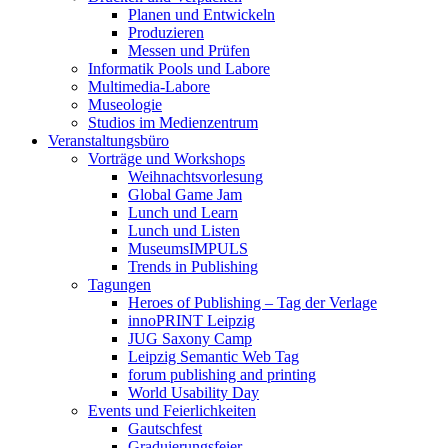
Planen und Entwickeln
Produzieren
Messen und Prüfen
Informatik Pools und Labore
Multimedia-Labore
Museologie
Studios im Medienzentrum
Veranstaltungsbüro
Vorträge und Workshops
Weihnachtsvorlesung
Global Game Jam
Lunch und Learn
Lunch und Listen
MuseumsIMPULS
Trends in Publishing
Tagungen
Heroes of Publishing – Tag der Verlage
innoPRINT Leipzig
JUG Saxony Camp
Leipzig Semantic Web Tag
forum publishing and printing
World Usability Day
Events und Feierlichkeiten
Gautschfest
Graduierungsfeier