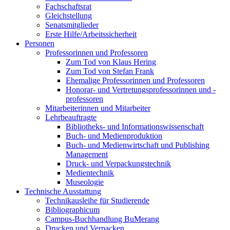
Fachschaftsrat
Gleichstellung
Senatsmitglieder
Erste Hilfe/Arbeitssicherheit
Personen
Professorinnen und Professoren
Zum Tod von Klaus Hering
Zum Tod von Stefan Frank
Ehemalige Professorinnen und Professoren
Honorar- und Vertretungsprofessorinnen und -
professoren
Mitarbeiterinnen und Mitarbeiter
Lehrbeauftragte
Bibliotheks- und Informationswissenschaft
Buch- und Medienproduktion
Buch- und Medienwirtschaft und Publishing
Management
Druck- und Verpackungstechnik
Medientechnik
Museologie
Technische Ausstattung
Technikausleihe für Studierende
Bibliographicum
Campus-Buchhandlung BuMerang
Drucken und Verpacken