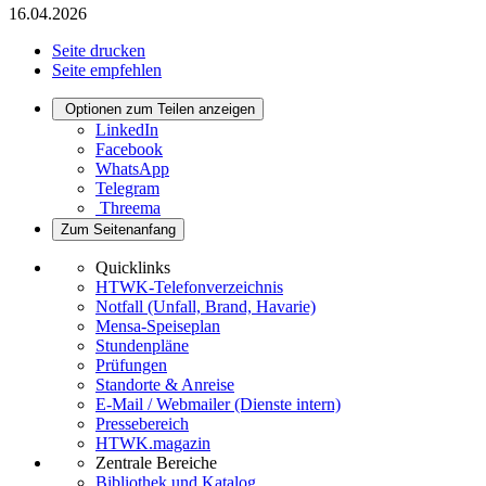
16.04.2026
Seite drucken
Seite empfehlen
Optionen zum Teilen anzeigen
LinkedIn
Facebook
WhatsApp
Telegram
Threema
Zum Seitenanfang
Quicklinks
HTWK-Telefonverzeichnis
Notfall (Unfall, Brand, Havarie)
Mensa-Speiseplan
Stundenpläne
Prüfungen
Standorte & Anreise
E-Mail / Webmailer (Dienste intern)
Pressebereich
HTWK.magazin
Zentrale Bereiche
Bibliothek und Katalog