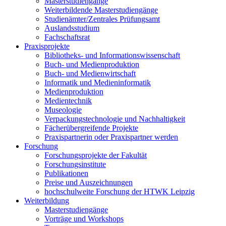
Masterstudiengänge
Weiterbildende Masterstudiengänge
Studienämter/Zentrales Prüfungsamt
Auslandsstudium
Fachschaftsrat
Praxisprojekte
Bibliotheks- und Informationswissenschaft
Buch- und Medienproduktion
Buch- und Medienwirtschaft
Informatik und Medieninformatik
Medienproduktion
Medientechnik
Museologie
Verpackungstechnologie und Nachhaltigkeit
Fächerübergreifende Projekte
Praxispartnerin oder Praxispartner werden
Forschung
Forschungsprojekte der Fakultät
Forschungsinstitute
Publikationen
Preise und Auszeichnungen
hochschulweite Forschung der HTWK Leipzig
Weiterbildung
Masterstudiengänge
Vorträge und Workshops