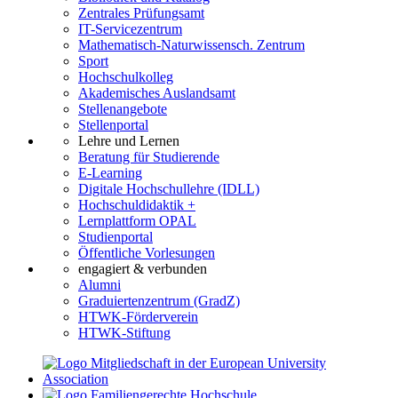
Zentrales Prüfungsamt
IT-Servicezentrum
Mathematisch-Naturwissensch. Zentrum
Sport
Hochschulkolleg
Akademisches Auslandsamt
Stellenangebote
Stellenportal
Lehre und Lernen
Beratung für Studierende
E-Learning
Digitale Hochschullehre (IDLL)
Hochschuldidaktik +
Lernplattform OPAL
Studienportal
Öffentliche Vorlesungen
engagiert & verbunden
Alumni
Graduiertenzentrum (GradZ)
HTWK-Förderverein
HTWK-Stiftung