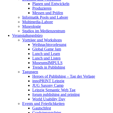
Planen und Entwickeln
Produzieren
Messen und Prüfen
Informatik Pools und Labore
Multimedia-Labore
Museologie
Studios im Medienzentrum
Veranstaltungsbüro
Vorträge und Workshops
Weihnachtsvorlesung
Global Game Jam
Lunch und Learn
Lunch und Listen
MuseumsIMPULS
Trends in Publishing
Tagungen
Heroes of Publishing – Tag der Verlage
innoPRINT Leipzig
JUG Saxony Camp
Leipzig Semantic Web Tag
forum publishing and printing
World Usability Day
Events und Feierlichkeiten
Gautschfest
Graduierungsfeier