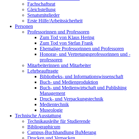
Fachschaftsrat
Gleichstellung
Senatsmitglieder
Erste Hilfe/Arbeitssicherheit
Personen
Professorinnen und Professoren
Zum Tod von Klaus Hering
Zum Tod von Stefan Frank
Ehemalige Professorinnen und Professoren
Honorar- und Vertretungsprofessorinnen und -
professoren
Mitarbeiterinnen und Mitarbeiter
Lehrbeauftragte
Bibliotheks- und Informationswissenschaft
Buch- und Medienproduktion
Buch- und Medienwirtschaft und Publishing
Management
Druck- und Verpackungstechnik
Medientechnik
Museologie
Technische Ausstattung
Technikausleihe für Studierende
Bibliographicum
Campus-Buchhandlung BuMerang
Drucken und Verpacken