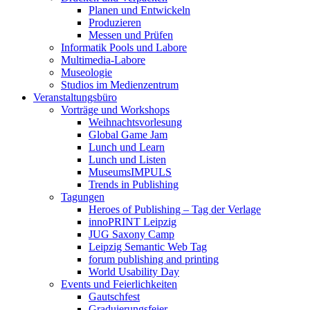
Planen und Entwickeln
Produzieren
Messen und Prüfen
Informatik Pools und Labore
Multimedia-Labore
Museologie
Studios im Medienzentrum
Veranstaltungsbüro
Vorträge und Workshops
Weihnachtsvorlesung
Global Game Jam
Lunch und Learn
Lunch und Listen
MuseumsIMPULS
Trends in Publishing
Tagungen
Heroes of Publishing – Tag der Verlage
innoPRINT Leipzig
JUG Saxony Camp
Leipzig Semantic Web Tag
forum publishing and printing
World Usability Day
Events und Feierlichkeiten
Gautschfest
Graduierungsfeier