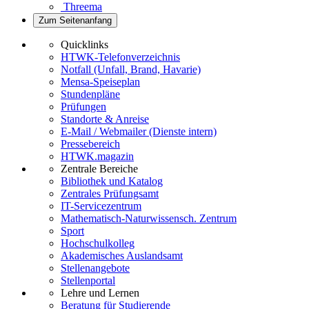
Threema
Zum Seitenanfang
Quicklinks
HTWK-Telefonverzeichnis
Notfall (Unfall, Brand, Havarie)
Mensa-Speiseplan
Stundenpläne
Prüfungen
Standorte & Anreise
E-Mail / Webmailer (Dienste intern)
Pressebereich
HTWK.magazin
Zentrale Bereiche
Bibliothek und Katalog
Zentrales Prüfungsamt
IT-Servicezentrum
Mathematisch-Naturwissensch. Zentrum
Sport
Hochschulkolleg
Akademisches Auslandsamt
Stellenangebote
Stellenportal
Lehre und Lernen
Beratung für Studierende