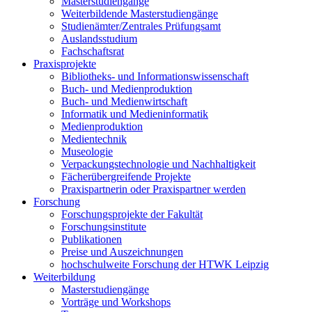
Masterstudiengänge
Weiterbildende Masterstudiengänge
Studienämter/Zentrales Prüfungsamt
Auslandsstudium
Fachschaftsrat
Praxisprojekte
Bibliotheks- und Informationswissenschaft
Buch- und Medienproduktion
Buch- und Medienwirtschaft
Informatik und Medieninformatik
Medienproduktion
Medientechnik
Museologie
Verpackungstechnologie und Nachhaltigkeit
Fächerübergreifende Projekte
Praxispartnerin oder Praxispartner werden
Forschung
Forschungsprojekte der Fakultät
Forschungsinstitute
Publikationen
Preise und Auszeichnungen
hochschulweite Forschung der HTWK Leipzig
Weiterbildung
Masterstudiengänge
Vorträge und Workshops