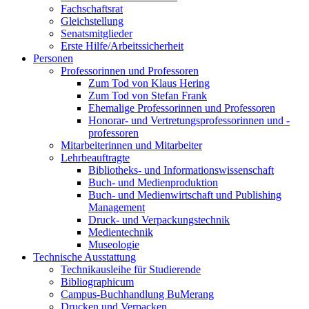
Fachschaftsrat
Gleichstellung
Senatsmitglieder
Erste Hilfe/Arbeitssicherheit
Personen
Professorinnen und Professoren
Zum Tod von Klaus Hering
Zum Tod von Stefan Frank
Ehemalige Professorinnen und Professoren
Honorar- und Vertretungsprofessorinnen und -
professoren
Mitarbeiterinnen und Mitarbeiter
Lehrbeauftragte
Bibliotheks- und Informationswissenschaft
Buch- und Medienproduktion
Buch- und Medienwirtschaft und Publishing
Management
Druck- und Verpackungstechnik
Medientechnik
Museologie
Technische Ausstattung
Technikausleihe für Studierende
Bibliographicum
Campus-Buchhandlung BuMerang
Drucken und Verpacken