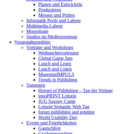
Planen und Entwickeln
Produzieren
Messen und Prüfen
Informatik Pools und Labore
Multimedia-Labore
Museologie
Studios im Medienzentrum
Veranstaltungsbüro
Vorträge und Workshops
Weihnachtsvorlesung
Global Game Jam
Lunch und Learn
Lunch und Listen
MuseumsIMPULS
Trends in Publishing
Tagungen
Heroes of Publishing – Tag der Verlage
innoPRINT Leipzig
JUG Saxony Camp
Leipzig Semantic Web Tag
forum publishing and printing
World Usability Day
Events und Feierlichkeiten
Gautschfest
Graduierungsfeier