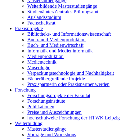
Masterstudiengänge
Weiterbildende Masterstudiengänge
Studienämter/Zentrales Prüfungsamt
Auslandsstudium
Fachschaftsrat
Praxisprojekte
Bibliotheks- und Informationswissenschaft
Buch- und Medienproduktion
Buch- und Medienwirtschaft
Informatik und Medieninformatik
Medienproduktion
Medientechnik
Museologie
Verpackungstechnologie und Nachhaltigkeit
Fächerübergreifende Projekte
Praxispartnerin oder Praxispartner werden
Forschung
Forschungsprojekte der Fakultät
Forschungsinstitute
Publikationen
Preise und Auszeichnungen
hochschulweite Forschung der HTWK Leipzig
Weiterbildung
Masterstudiengänge
Vorträge und Workshops