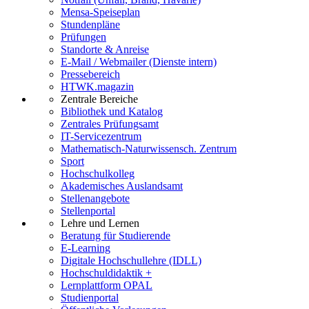
Mensa-Speiseplan
Stundenpläne
Prüfungen
Standorte & Anreise
E-Mail / Webmailer (Dienste intern)
Pressebereich
HTWK.magazin
Zentrale Bereiche
Bibliothek und Katalog
Zentrales Prüfungsamt
IT-Servicezentrum
Mathematisch-Naturwissensch. Zentrum
Sport
Hochschulkolleg
Akademisches Auslandsamt
Stellenangebote
Stellenportal
Lehre und Lernen
Beratung für Studierende
E-Learning
Digitale Hochschullehre (IDLL)
Hochschuldidaktik +
Lernplattform OPAL
Studienportal