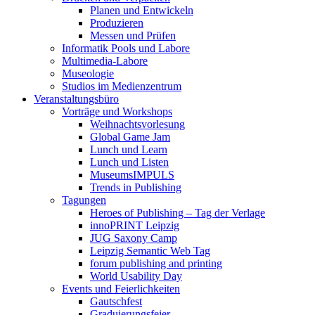
Planen und Entwickeln
Produzieren
Messen und Prüfen
Informatik Pools und Labore
Multimedia-Labore
Museologie
Studios im Medienzentrum
Veranstaltungsbüro
Vorträge und Workshops
Weihnachtsvorlesung
Global Game Jam
Lunch und Learn
Lunch und Listen
MuseumsIMPULS
Trends in Publishing
Tagungen
Heroes of Publishing – Tag der Verlage
innoPRINT Leipzig
JUG Saxony Camp
Leipzig Semantic Web Tag
forum publishing and printing
World Usability Day
Events und Feierlichkeiten
Gautschfest
Graduierungsfeier