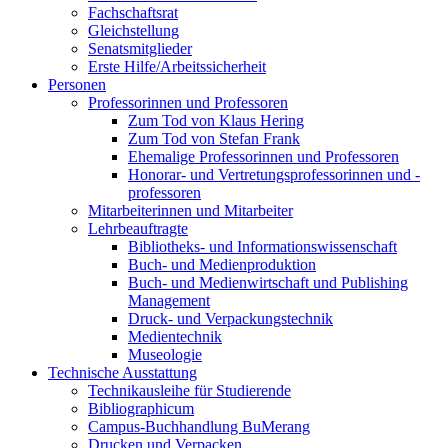
Fachschaftsrat
Gleichstellung
Senatsmitglieder
Erste Hilfe/Arbeitssicherheit
Personen
Professorinnen und Professoren
Zum Tod von Klaus Hering
Zum Tod von Stefan Frank
Ehemalige Professorinnen und Professoren
Honorar- und Vertretungsprofessorinnen und -
professoren
Mitarbeiterinnen und Mitarbeiter
Lehrbeauftragte
Bibliotheks- und Informationswissenschaft
Buch- und Medienproduktion
Buch- und Medienwirtschaft und Publishing
Management
Druck- und Verpackungstechnik
Medientechnik
Museologie
Technische Ausstattung
Technikausleihe für Studierende
Bibliographicum
Campus-Buchhandlung BuMerang
Drucken und Verpacken