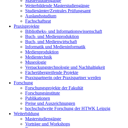
Masterstudiengänge
Weiterbildende Masterstudiengänge
Studienämter/Zentrales Prüfungsamt
Auslandsstudium
Fachschaftsrat
Praxisprojekte
Bibliotheks- und Informationswissenschaft
Buch- und Medienproduktion
Buch- und Medienwirtschaft
Informatik und Medieninformatik
Medienproduktion
Medientechnik
Museologie
Verpackungstechnologie und Nachhaltigkeit
Fächerübergreifende Projekte
Praxispartnerin oder Praxispartner werden
Forschung
Forschungsprojekte der Fakultät
Forschungsinstitute
Publikationen
Preise und Auszeichnungen
hochschulweite Forschung der HTWK Leipzig
Weiterbildung
Masterstudiengänge
Vorträge und Workshops