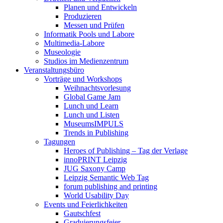
Planen und Entwickeln
Produzieren
Messen und Prüfen
Informatik Pools und Labore
Multimedia-Labore
Museologie
Studios im Medienzentrum
Veranstaltungsbüro
Vorträge und Workshops
Weihnachtsvorlesung
Global Game Jam
Lunch und Learn
Lunch und Listen
MuseumsIMPULS
Trends in Publishing
Tagungen
Heroes of Publishing – Tag der Verlage
innoPRINT Leipzig
JUG Saxony Camp
Leipzig Semantic Web Tag
forum publishing and printing
World Usability Day
Events und Feierlichkeiten
Gautschfest
Graduierungsfeier