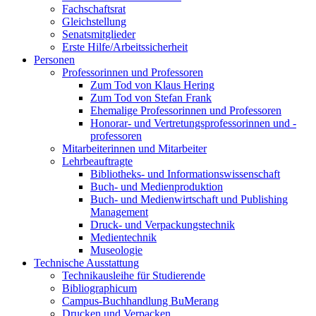
Fachschaftsrat
Gleichstellung
Senatsmitglieder
Erste Hilfe/Arbeitssicherheit
Personen
Professorinnen und Professoren
Zum Tod von Klaus Hering
Zum Tod von Stefan Frank
Ehemalige Professorinnen und Professoren
Honorar- und Vertretungsprofessorinnen und -
professoren
Mitarbeiterinnen und Mitarbeiter
Lehrbeauftragte
Bibliotheks- und Informationswissenschaft
Buch- und Medienproduktion
Buch- und Medienwirtschaft und Publishing
Management
Druck- und Verpackungstechnik
Medientechnik
Museologie
Technische Ausstattung
Technikausleihe für Studierende
Bibliographicum
Campus-Buchhandlung BuMerang
Drucken und Verpacken