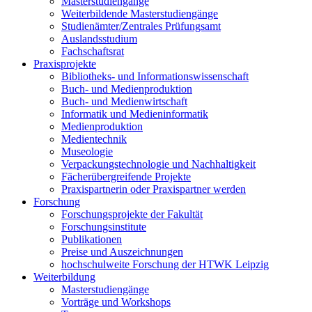
Masterstudiengänge
Weiterbildende Masterstudiengänge
Studienämter/Zentrales Prüfungsamt
Auslandsstudium
Fachschaftsrat
Praxisprojekte
Bibliotheks- und Informationswissenschaft
Buch- und Medienproduktion
Buch- und Medienwirtschaft
Informatik und Medieninformatik
Medienproduktion
Medientechnik
Museologie
Verpackungstechnologie und Nachhaltigkeit
Fächerübergreifende Projekte
Praxispartnerin oder Praxispartner werden
Forschung
Forschungsprojekte der Fakultät
Forschungsinstitute
Publikationen
Preise und Auszeichnungen
hochschulweite Forschung der HTWK Leipzig
Weiterbildung
Masterstudiengänge
Vorträge und Workshops