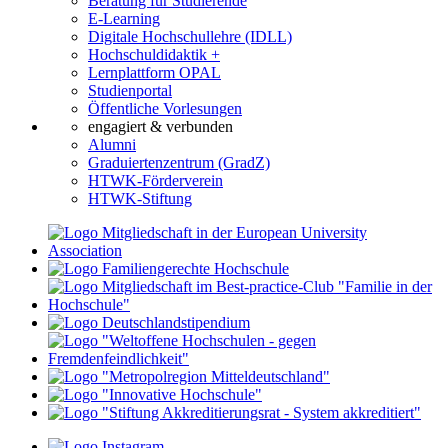
Beratung für Studierende
E-Learning
Digitale Hochschullehre (IDLL)
Hochschuldidaktik +
Lernplattform OPAL
Studienportal
Öffentliche Vorlesungen
engagiert & verbunden
Alumni
Graduiertenzentrum (GradZ)
HTWK-Förderverein
HTWK-Stiftung