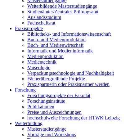
Masterstudiengänge
Weiterbildende Masterstudiengänge
Studienämter/Zentrales Prüfungsamt
Auslandsstudium
Fachschaftsrat
Praxisprojekte
Bibliotheks- und Informationswissenschaft
Buch- und Medienproduktion
Buch- und Medienwirtschaft
Informatik und Medieninformatik
Medienproduktion
Medientechnik
Museologie
Verpackungstechnologie und Nachhaltigkeit
Fächerübergreifende Projekte
Praxispartnerin oder Praxispartner werden
Forschung
Forschungsprojekte der Fakultät
Forschungsinstitute
Publikationen
Preise und Auszeichnungen
hochschulweite Forschung der HTWK Leipzig
Weiterbildung
Masterstudiengänge
Vorträge und Workshops