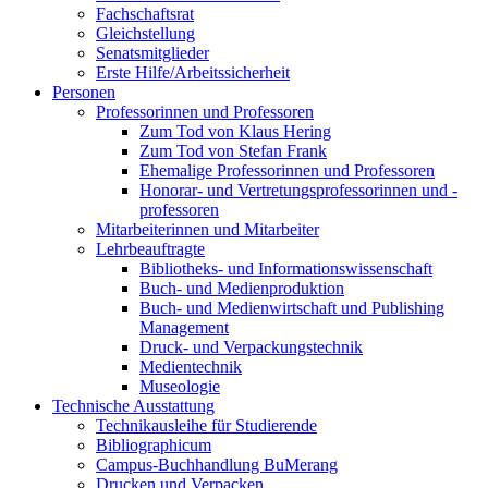
Fachschaftsrat
Gleichstellung
Senatsmitglieder
Erste Hilfe/Arbeitssicherheit
Personen
Professorinnen und Professoren
Zum Tod von Klaus Hering
Zum Tod von Stefan Frank
Ehemalige Professorinnen und Professoren
Honorar- und Vertretungsprofessorinnen und -
professoren
Mitarbeiterinnen und Mitarbeiter
Lehrbeauftragte
Bibliotheks- und Informationswissenschaft
Buch- und Medienproduktion
Buch- und Medienwirtschaft und Publishing
Management
Druck- und Verpackungstechnik
Medientechnik
Museologie
Technische Ausstattung
Technikausleihe für Studierende
Bibliographicum
Campus-Buchhandlung BuMerang
Drucken und Verpacken