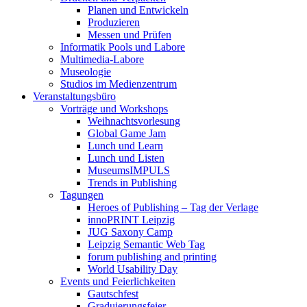
Planen und Entwickeln
Produzieren
Messen und Prüfen
Informatik Pools und Labore
Multimedia-Labore
Museologie
Studios im Medienzentrum
Veranstaltungsbüro
Vorträge und Workshops
Weihnachtsvorlesung
Global Game Jam
Lunch und Learn
Lunch und Listen
MuseumsIMPULS
Trends in Publishing
Tagungen
Heroes of Publishing – Tag der Verlage
innoPRINT Leipzig
JUG Saxony Camp
Leipzig Semantic Web Tag
forum publishing and printing
World Usability Day
Events und Feierlichkeiten
Gautschfest
Graduierungsfeier