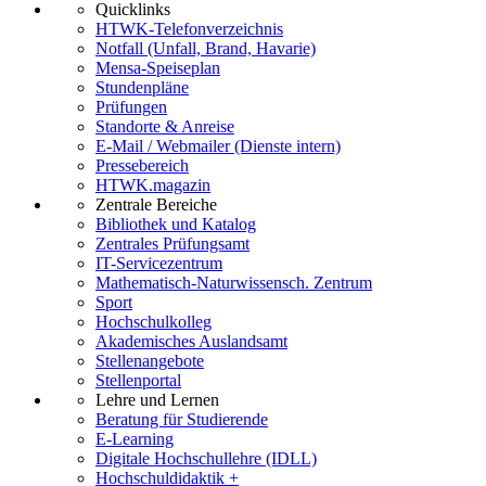
Quicklinks
HTWK-Telefonverzeichnis
Notfall (Unfall, Brand, Havarie)
Mensa-Speiseplan
Stundenpläne
Prüfungen
Standorte & Anreise
E-Mail / Webmailer (Dienste intern)
Pressebereich
HTWK.magazin
Zentrale Bereiche
Bibliothek und Katalog
Zentrales Prüfungsamt
IT-Servicezentrum
Mathematisch-Naturwissensch. Zentrum
Sport
Hochschulkolleg
Akademisches Auslandsamt
Stellenangebote
Stellenportal
Lehre und Lernen
Beratung für Studierende
E-Learning
Digitale Hochschullehre (IDLL)
Hochschuldidaktik +