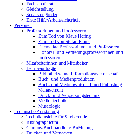
Fachschaftsrat
Gleichstellung
Senatsmitglieder
Erste Hilfe/Arbeitssicherheit
Personen
Professorinnen und Professoren
Zum Tod von Klaus Hering
Zum Tod von Stefan Frank
Ehemalige Professorinnen und Professoren
Honorar- und Vertretungsprofessorinnen und -
professoren
Mitarbeiterinnen und Mitarbeiter
Lehrbeauftragte
Bibliotheks- und Informationswissenschaft
Buch- und Medienproduktion
Buch- und Medienwirtschaft und Publishing
Management
Druck- und Verpackungstechnik
Medientechnik
Museologie
Technische Ausstattung
Technikausleihe für Studierende
Bibliographicum
Campus-Buchhandlung BuMerang
Drucken und Verpacken