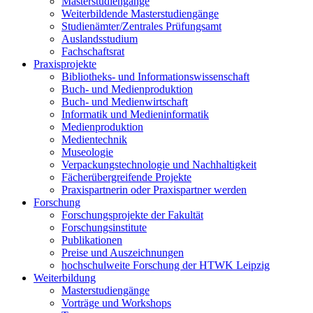
Masterstudiengänge
Weiterbildende Masterstudiengänge
Studienämter/Zentrales Prüfungsamt
Auslandsstudium
Fachschaftsrat
Praxisprojekte
Bibliotheks- und Informationswissenschaft
Buch- und Medienproduktion
Buch- und Medienwirtschaft
Informatik und Medieninformatik
Medienproduktion
Medientechnik
Museologie
Verpackungstechnologie und Nachhaltigkeit
Fächerübergreifende Projekte
Praxispartnerin oder Praxispartner werden
Forschung
Forschungsprojekte der Fakultät
Forschungsinstitute
Publikationen
Preise und Auszeichnungen
hochschulweite Forschung der HTWK Leipzig
Weiterbildung
Masterstudiengänge
Vorträge und Workshops