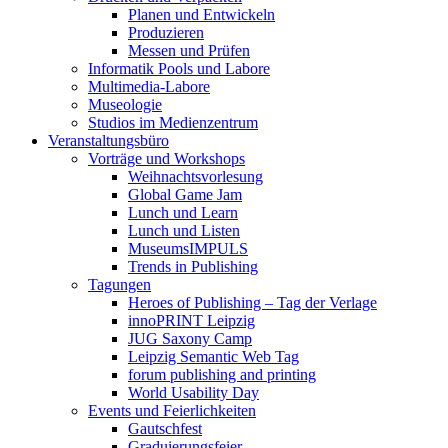
Planen und Entwickeln
Produzieren
Messen und Prüfen
Informatik Pools und Labore
Multimedia-Labore
Museologie
Studios im Medienzentrum
Veranstaltungsbüro
Vorträge und Workshops
Weihnachtsvorlesung
Global Game Jam
Lunch und Learn
Lunch und Listen
MuseumsIMPULS
Trends in Publishing
Tagungen
Heroes of Publishing – Tag der Verlage
innoPRINT Leipzig
JUG Saxony Camp
Leipzig Semantic Web Tag
forum publishing and printing
World Usability Day
Events und Feierlichkeiten
Gautschfest
Graduierungsfeier