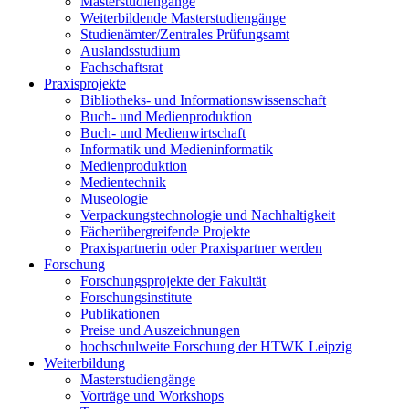
Masterstudiengänge
Weiterbildende Masterstudiengänge
Studienämter/Zentrales Prüfungsamt
Auslandsstudium
Fachschaftsrat
Praxisprojekte
Bibliotheks- und Informationswissenschaft
Buch- und Medienproduktion
Buch- und Medienwirtschaft
Informatik und Medieninformatik
Medienproduktion
Medientechnik
Museologie
Verpackungstechnologie und Nachhaltigkeit
Fächerübergreifende Projekte
Praxispartnerin oder Praxispartner werden
Forschung
Forschungsprojekte der Fakultät
Forschungsinstitute
Publikationen
Preise und Auszeichnungen
hochschulweite Forschung der HTWK Leipzig
Weiterbildung
Masterstudiengänge
Vorträge und Workshops