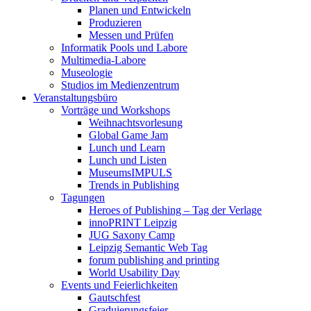
Planen und Entwickeln
Produzieren
Messen und Prüfen
Informatik Pools und Labore
Multimedia-Labore
Museologie
Studios im Medienzentrum
Veranstaltungsbüro
Vorträge und Workshops
Weihnachtsvorlesung
Global Game Jam
Lunch und Learn
Lunch und Listen
MuseumsIMPULS
Trends in Publishing
Tagungen
Heroes of Publishing – Tag der Verlage
innoPRINT Leipzig
JUG Saxony Camp
Leipzig Semantic Web Tag
forum publishing and printing
World Usability Day
Events und Feierlichkeiten
Gautschfest
Graduierungsfeier