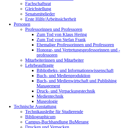
Fachschaftsrat
Gleichstellung
Senatsmitglieder
Erste Hilfe/Arbeitssicherheit
Personen
Professorinnen und Professoren
Zum Tod von Klaus Hering
Zum Tod von Stefan Frank
Ehemalige Professorinnen und Professoren
Honorar- und Vertretungsprofessorinnen und -
professoren
Mitarbeiterinnen und Mitarbeiter
Lehrbeauftragte
Bibliotheks- und Informationswissenschaft
Buch- und Medienproduktion
Buch- und Medienwirtschaft und Publishing
Management
Druck- und Verpackungstechnik
Medientechnik
Museologie
Technische Ausstattung
Technikausleihe für Studierende
Bibliographicum
Campus-Buchhandlung BuMerang
Drucken und Verpacken