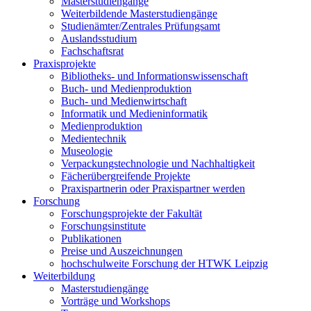
Masterstudiengänge
Weiterbildende Masterstudiengänge
Studienämter/Zentrales Prüfungsamt
Auslandsstudium
Fachschaftsrat
Praxisprojekte
Bibliotheks- und Informationswissenschaft
Buch- und Medienproduktion
Buch- und Medienwirtschaft
Informatik und Medieninformatik
Medienproduktion
Medientechnik
Museologie
Verpackungstechnologie und Nachhaltigkeit
Fächerübergreifende Projekte
Praxispartnerin oder Praxispartner werden
Forschung
Forschungsprojekte der Fakultät
Forschungsinstitute
Publikationen
Preise und Auszeichnungen
hochschulweite Forschung der HTWK Leipzig
Weiterbildung
Masterstudiengänge
Vorträge und Workshops