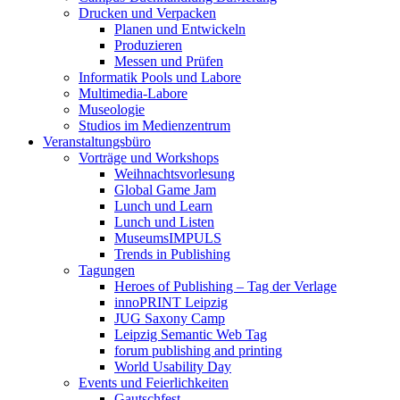
Drucken und Verpacken
Planen und Entwickeln
Produzieren
Messen und Prüfen
Informatik Pools und Labore
Multimedia-Labore
Museologie
Studios im Medienzentrum
Veranstaltungsbüro
Vorträge und Workshops
Weihnachtsvorlesung
Global Game Jam
Lunch und Learn
Lunch und Listen
MuseumsIMPULS
Trends in Publishing
Tagungen
Heroes of Publishing – Tag der Verlage
innoPRINT Leipzig
JUG Saxony Camp
Leipzig Semantic Web Tag
forum publishing and printing
World Usability Day
Events und Feierlichkeiten
Gautschfest