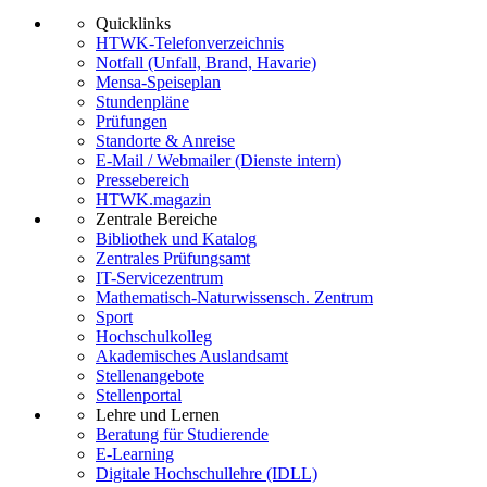
Quicklinks
HTWK-Telefonverzeichnis
Notfall (Unfall, Brand, Havarie)
Mensa-Speiseplan
Stundenpläne
Prüfungen
Standorte & Anreise
E-Mail / Webmailer (Dienste intern)
Pressebereich
HTWK.magazin
Zentrale Bereiche
Bibliothek und Katalog
Zentrales Prüfungsamt
IT-Servicezentrum
Mathematisch-Naturwissensch. Zentrum
Sport
Hochschulkolleg
Akademisches Auslandsamt
Stellenangebote
Stellenportal
Lehre und Lernen
Beratung für Studierende
E-Learning
Digitale Hochschullehre (IDLL)