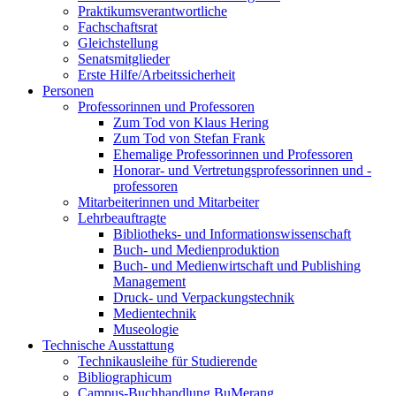
Praktikumsverantwortliche
Fachschaftsrat
Gleichstellung
Senatsmitglieder
Erste Hilfe/Arbeitssicherheit
Personen
Professorinnen und Professoren
Zum Tod von Klaus Hering
Zum Tod von Stefan Frank
Ehemalige Professorinnen und Professoren
Honorar- und Vertretungsprofessorinnen und -
professoren
Mitarbeiterinnen und Mitarbeiter
Lehrbeauftragte
Bibliotheks- und Informationswissenschaft
Buch- und Medienproduktion
Buch- und Medienwirtschaft und Publishing
Management
Druck- und Verpackungstechnik
Medientechnik
Museologie
Technische Ausstattung
Technikausleihe für Studierende
Bibliographicum
Campus-Buchhandlung BuMerang