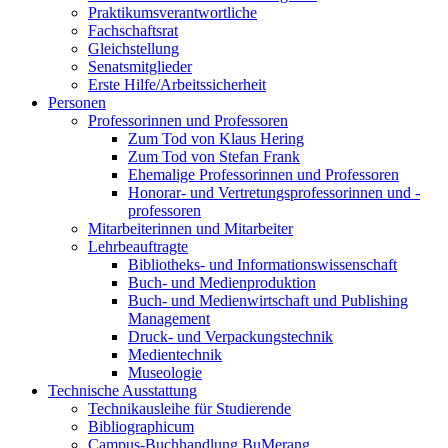
Praktikumsverantwortliche
Fachschaftsrat
Gleichstellung
Senatsmitglieder
Erste Hilfe/Arbeitssicherheit
Personen
Professorinnen und Professoren
Zum Tod von Klaus Hering
Zum Tod von Stefan Frank
Ehemalige Professorinnen und Professoren
Honorar- und Vertretungsprofessorinnen und -
professoren
Mitarbeiterinnen und Mitarbeiter
Lehrbeauftragte
Bibliotheks- und Informationswissenschaft
Buch- und Medienproduktion
Buch- und Medienwirtschaft und Publishing
Management
Druck- und Verpackungstechnik
Medientechnik
Museologie
Technische Ausstattung
Technikausleihe für Studierende
Bibliographicum
Campus-Buchhandlung BuMerang