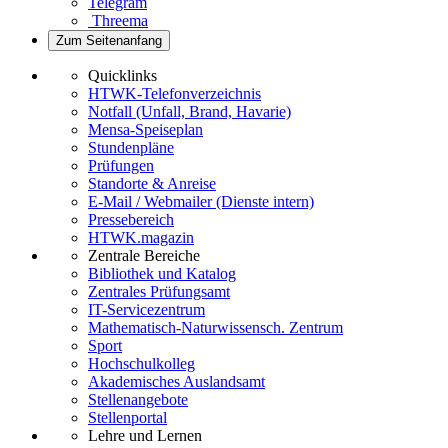
Telegram
Threema
Zum Seitenanfang
Quicklinks
HTWK-Telefonverzeichnis
Notfall (Unfall, Brand, Havarie)
Mensa-Speiseplan
Stundenpläne
Prüfungen
Standorte & Anreise
E-Mail / Webmailer (Dienste intern)
Pressebereich
HTWK.magazin
Zentrale Bereiche
Bibliothek und Katalog
Zentrales Prüfungsamt
IT-Servicezentrum
Mathematisch-Naturwissensch. Zentrum
Sport
Hochschulkolleg
Akademisches Auslandsamt
Stellenangebote
Stellenportal
Lehre und Lernen