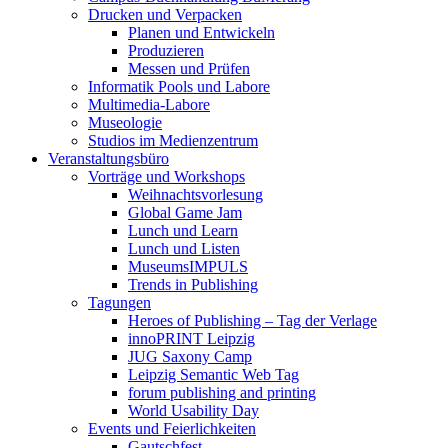
Drucken und Verpacken
Planen und Entwickeln
Produzieren
Messen und Prüfen
Informatik Pools und Labore
Multimedia-Labore
Museologie
Studios im Medienzentrum
Veranstaltungsbüro
Vorträge und Workshops
Weihnachtsvorlesung
Global Game Jam
Lunch und Learn
Lunch und Listen
MuseumsIMPULS
Trends in Publishing
Tagungen
Heroes of Publishing – Tag der Verlage
innoPRINT Leipzig
JUG Saxony Camp
Leipzig Semantic Web Tag
forum publishing and printing
World Usability Day
Events und Feierlichkeiten
Gautschfest