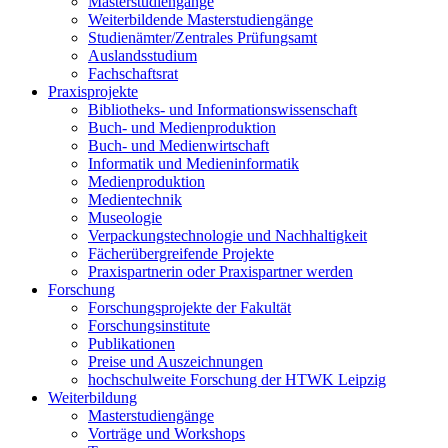
Masterstudiengänge
Weiterbildende Masterstudiengänge
Studienämter/Zentrales Prüfungsamt
Auslandsstudium
Fachschaftsrat
Praxisprojekte
Bibliotheks- und Informationswissenschaft
Buch- und Medienproduktion
Buch- und Medienwirtschaft
Informatik und Medieninformatik
Medienproduktion
Medientechnik
Museologie
Verpackungstechnologie und Nachhaltigkeit
Fächerübergreifende Projekte
Praxispartnerin oder Praxispartner werden
Forschung
Forschungsprojekte der Fakultät
Forschungsinstitute
Publikationen
Preise und Auszeichnungen
hochschulweite Forschung der HTWK Leipzig
Weiterbildung
Masterstudiengänge
Vorträge und Workshops