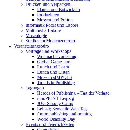
Drucken und Verpacken
Planen und Entwickeln
Produzieren
Messen und Prüfen
Informatik Pools und Labore
Multimedia-Labore
Museologie
Studios im Medienzentrum
Veranstaltungsbüro
Vorträge und Workshops
Weihnachtsvorlesung
Global Game Jam
Lunch und Learn
Lunch und Listen
MuseumsIMPULS
Trends in Publishing
Tagungen
Heroes of Publishing – Tag der Verlage
innoPRINT Leipzig
JUG Saxony Camp
Leipzig Semantic Web Tag
forum publishing and printing
World Usability Day
Events und Feierlichkeiten
Gautschfest