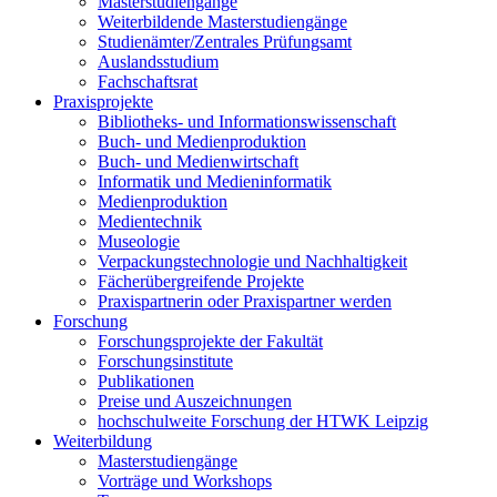
Masterstudiengänge
Weiterbildende Masterstudiengänge
Studienämter/Zentrales Prüfungsamt
Auslandsstudium
Fachschaftsrat
Praxisprojekte
Bibliotheks- und Informationswissenschaft
Buch- und Medienproduktion
Buch- und Medienwirtschaft
Informatik und Medieninformatik
Medienproduktion
Medientechnik
Museologie
Verpackungstechnologie und Nachhaltigkeit
Fächerübergreifende Projekte
Praxispartnerin oder Praxispartner werden
Forschung
Forschungsprojekte der Fakultät
Forschungsinstitute
Publikationen
Preise und Auszeichnungen
hochschulweite Forschung der HTWK Leipzig
Weiterbildung
Masterstudiengänge
Vorträge und Workshops