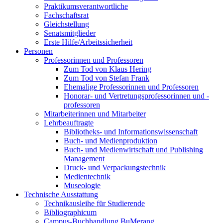
Praktikumsverantwortliche
Fachschaftsrat
Gleichstellung
Senatsmitglieder
Erste Hilfe/Arbeitssicherheit
Personen
Professorinnen und Professoren
Zum Tod von Klaus Hering
Zum Tod von Stefan Frank
Ehemalige Professorinnen und Professoren
Honorar- und Vertretungsprofessorinnen und -
professoren
Mitarbeiterinnen und Mitarbeiter
Lehrbeauftragte
Bibliotheks- und Informationswissenschaft
Buch- und Medienproduktion
Buch- und Medienwirtschaft und Publishing
Management
Druck- und Verpackungstechnik
Medientechnik
Museologie
Technische Ausstattung
Technikausleihe für Studierende
Bibliographicum
Campus-Buchhandlung BuMerang