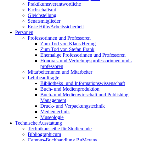
Praktikumsverantwortliche
Fachschaftsrat
Gleichstellung
Senatsmitglieder
Erste Hilfe/Arbeitssicherheit
Personen
Professorinnen und Professoren
Zum Tod von Klaus Hering
Zum Tod von Stefan Frank
Ehemalige Professorinnen und Professoren
Honorar- und Vertretungsprofessorinnen und -
professoren
Mitarbeiterinnen und Mitarbeiter
Lehrbeauftragte
Bibliotheks- und Informationswissenschaft
Buch- und Medienproduktion
Buch- und Medienwirtschaft und Publishing
Management
Druck- und Verpackungstechnik
Medientechnik
Museologie
Technische Ausstattung
Technikausleihe für Studierende
Bibliographicum
Campus-Buchhandlung BuMerang