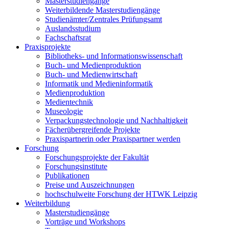
Masterstudiengänge
Weiterbildende Masterstudiengänge
Studienämter/Zentrales Prüfungsamt
Auslandsstudium
Fachschaftsrat
Praxisprojekte
Bibliotheks- und Informationswissenschaft
Buch- und Medienproduktion
Buch- und Medienwirtschaft
Informatik und Medieninformatik
Medienproduktion
Medientechnik
Museologie
Verpackungstechnologie und Nachhaltigkeit
Fächerübergreifende Projekte
Praxispartnerin oder Praxispartner werden
Forschung
Forschungsprojekte der Fakultät
Forschungsinstitute
Publikationen
Preise und Auszeichnungen
hochschulweite Forschung der HTWK Leipzig
Weiterbildung
Masterstudiengänge
Vorträge und Workshops