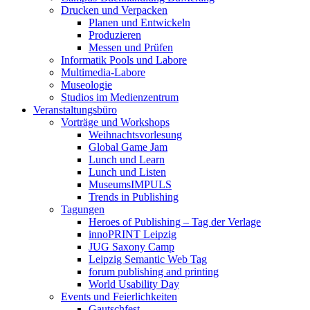
Drucken und Verpacken
Planen und Entwickeln
Produzieren
Messen und Prüfen
Informatik Pools und Labore
Multimedia-Labore
Museologie
Studios im Medienzentrum
Veranstaltungsbüro
Vorträge und Workshops
Weihnachtsvorlesung
Global Game Jam
Lunch und Learn
Lunch und Listen
MuseumsIMPULS
Trends in Publishing
Tagungen
Heroes of Publishing – Tag der Verlage
innoPRINT Leipzig
JUG Saxony Camp
Leipzig Semantic Web Tag
forum publishing and printing
World Usability Day
Events und Feierlichkeiten
Gautschfest