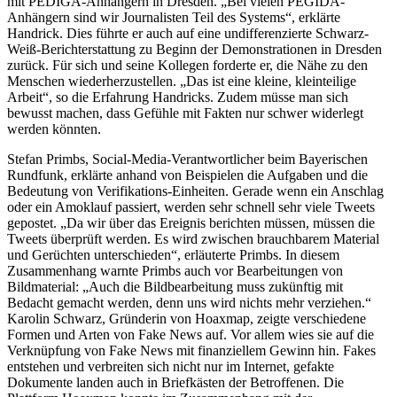
mit PEDIGA-Anhängern in Dresden. „Bei vielen PEGIDA-
Anhängern sind wir Journalisten Teil des Systems“, erklärte
Handrick. Dies führte er auch auf eine undifferenzierte Schwarz-
Weiß-Berichterstattung zu Beginn der Demonstrationen in Dresden
zurück. Für sich und seine Kollegen forderte er, die Nähe zu den
Menschen wiederherzustellen. „Das ist eine kleine, kleinteilige
Arbeit“, so die Erfahrung Handricks. Zudem müsse man sich
bewusst machen, dass Gefühle mit Fakten nur schwer widerlegt
werden könnten.
Stefan Primbs, Social-Media-Verantwortlicher beim Bayerischen
Rundfunk, erklärte anhand von Beispielen die Aufgaben und die
Bedeutung von Verifikations-Einheiten. Gerade wenn ein Anschlag
oder ein Amoklauf passiert, werden sehr schnell sehr viele Tweets
gepostet. „Da wir über das Ereignis berichten müssen, müssen die
Tweets überprüft werden. Es wird zwischen brauchbarem Material
und Gerüchten unterschieden“, erläuterte Primbs. In diesem
Zusammenhang warnte Primbs auch vor Bearbeitungen von
Bildmaterial: „Auch die Bildbearbeitung muss zukünftig mit
Bedacht gemacht werden, denn uns wird nichts mehr verziehen.“
Karolin Schwarz, Gründerin von Hoaxmap, zeigte verschiedene
Formen und Arten von Fake News auf. Vor allem wies sie auf die
Verknüpfung von Fake News mit finanziellem Gewinn hin. Fakes
entstehen und verbreiten sich nicht nur im Internet, gefakte
Dokumente landen auch in Briefkästen der Betroffenen. Die