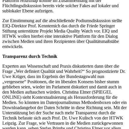
Plattform Hoaxmap konnte im Zusammenhang mit der
Flüchtlingsdiskussion bereits viele solcher Fakes auf lokaler und
sublokaler Ebene aufzeigen.
Zur Einstimmung auf die abschließende Podiumsdiskussion stellte
EIQ-Direktor Prof. Kenntemich das durch die Friede Springer
Stiftung unterstützte Projekt Media Quality Watch vor. EIQ und
HTWK wollen hierbei eine interaktive Plattform für den Dialog
zwischen Medien und ihren Rezipienten über Qualitätsmaßstäbe
entwickeln.
Transparenz durch Technik
Experten aus Wissenschaft und Praxis diskutierten dann über die
Frage „Wer definiert Qualität und Wahrheit?“ So prognostizierte Dr.
Uwe Krüger, dass im Ergebnis der Bundestagswahl nun
„vergessene“ Positionen, die im liberalen Konsens bisher stumm
geblieben seien, wieder im Parlament diskutiert und damit auch in
den Medien auftauchen würden. Christina Elmer (SPIEGEL
ONLINE) sieht Kontextualisierung als Herausforderung für die
Medien. So könnten im Datenjournalismus Methodenboxen oder ein
Downloadangebot der Daten Schritte in diese Richtung sein. Mit der
Unterstützung bei der Suche nach mehr Transparenz durch die
Technik befasste sich auch Prof. Dr. Uwe Kulisch von der HTWK
Leipzig. Zur Frage, wie Vertrauen in die Medien zurückgewonnen
werden kann, sehen Stefan Primbs und Christina Elmer vor allem