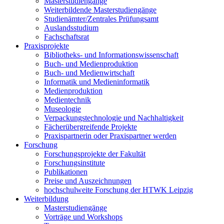
Masterstudiengänge
Weiterbildende Masterstudiengänge
Studienämter/Zentrales Prüfungsamt
Auslandsstudium
Fachschaftsrat
Praxisprojekte
Bibliotheks- und Informationswissenschaft
Buch- und Medienproduktion
Buch- und Medienwirtschaft
Informatik und Medieninformatik
Medienproduktion
Medientechnik
Museologie
Verpackungstechnologie und Nachhaltigkeit
Fächerübergreifende Projekte
Praxispartnerin oder Praxispartner werden
Forschung
Forschungsprojekte der Fakultät
Forschungsinstitute
Publikationen
Preise und Auszeichnungen
hochschulweite Forschung der HTWK Leipzig
Weiterbildung
Masterstudiengänge
Vorträge und Workshops