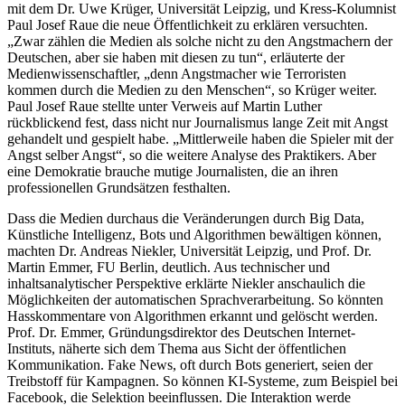
mit dem Dr. Uwe Krüger, Universität Leipzig, und Kress-Kolumnist
Paul Josef Raue die neue Öffentlichkeit zu erklären versuchten.
„Zwar zählen die Medien als solche nicht zu den Angstmachern der
Deutschen, aber sie haben mit diesen zu tun“, erläuterte der
Medienwissenschaftler, „denn Angstmacher wie Terroristen
kommen durch die Medien zu den Menschen“, so Krüger weiter.
Paul Josef Raue stellte unter Verweis auf Martin Luther
rückblickend fest, dass nicht nur Journalismus lange Zeit mit Angst
gehandelt und gespielt habe. „Mittlerweile haben die Spieler mit der
Angst selber Angst“, so die weitere Analyse des Praktikers. Aber
eine Demokratie brauche mutige Journalisten, die an ihren
professionellen Grundsätzen festhalten.
Dass die Medien durchaus die Veränderungen durch Big Data,
Künstliche Intelligenz, Bots und Algorithmen bewältigen können,
machten Dr. Andreas Niekler, Universität Leipzig, und Prof. Dr.
Martin Emmer, FU Berlin, deutlich. Aus technischer und
inhaltsanalytischer Perspektive erklärte Niekler anschaulich die
Möglichkeiten der automatischen Sprachverarbeitung. So könnten
Hasskommentare von Algorithmen erkannt und gelöscht werden.
Prof. Dr. Emmer, Gründungsdirektor des Deutschen Internet-
Instituts, näherte sich dem Thema aus Sicht der öffentlichen
Kommunikation. Fake News, oft durch Bots generiert, seien der
Treibstoff für Kampagnen. So können KI-Systeme, zum Beispiel bei
Facebook, die Selektion beeinflussen. Die Interaktion werde