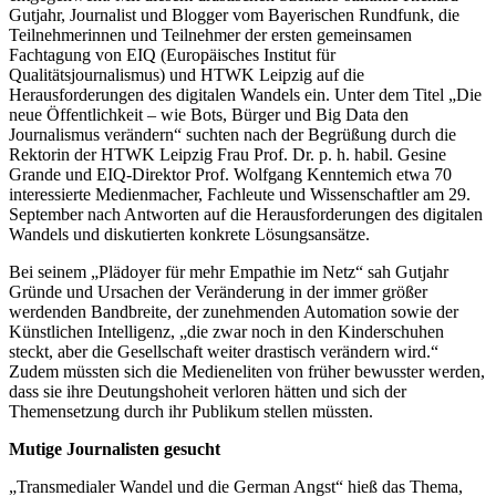
Gutjahr, Journalist und Blogger vom Bayerischen Rundfunk, die
Teilnehmerinnen und Teilnehmer der ersten gemeinsamen
Fachtagung von EIQ (Europäisches Institut für
Qualitätsjournalismus) und HTWK Leipzig auf die
Herausforderungen des digitalen Wandels ein. Unter dem Titel „Die
neue Öffentlichkeit – wie Bots, Bürger und Big Data den
Journalismus verändern“ suchten nach der Begrüßung durch die
Rektorin der HTWK Leipzig Frau Prof. Dr. p. h. habil. Gesine
Grande und EIQ-Direktor Prof. Wolfgang Kenntemich etwa 70
interessierte Medienmacher, Fachleute und Wissenschaftler am 29.
September nach Antworten auf die Herausforderungen des digitalen
Wandels und diskutierten konkrete Lösungsansätze.
Bei seinem „Plädoyer für mehr Empathie im Netz“ sah Gutjahr
Gründe und Ursachen der Veränderung in der immer größer
werdenden Bandbreite, der zunehmenden Automation sowie der
Künstlichen Intelligenz, „die zwar noch in den Kinderschuhen
steckt, aber die Gesellschaft weiter drastisch verändern wird.“
Zudem müssten sich die Medieneliten von früher bewusster werden,
dass sie ihre Deutungshoheit verloren hätten und sich der
Themensetzung durch ihr Publikum stellen müssten.
Mutige Journalisten gesucht
„Transmedialer Wandel und die German Angst“ hieß das Thema,