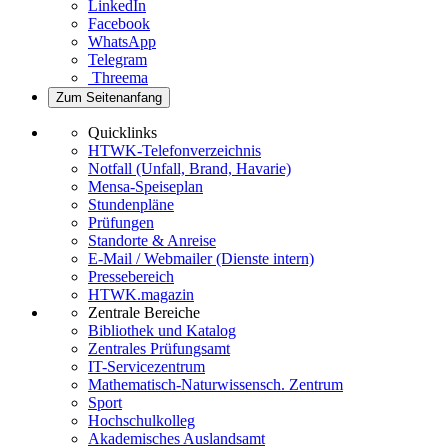
LinkedIn
Facebook
WhatsApp
Telegram
Threema
Zum Seitenanfang
Quicklinks
HTWK-Telefonverzeichnis
Notfall (Unfall, Brand, Havarie)
Mensa-Speiseplan
Stundenpläne
Prüfungen
Standorte & Anreise
E-Mail / Webmailer (Dienste intern)
Pressebereich
HTWK.magazin
Zentrale Bereiche
Bibliothek und Katalog
Zentrales Prüfungsamt
IT-Servicezentrum
Mathematisch-Naturwissensch. Zentrum
Sport
Hochschulkolleg
Akademisches Auslandsamt