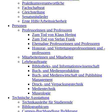
Praktikumsverantwortliche
Fachschaftsrat
Gleichstellung
Senatsmitglieder
Erste Hilfe/Arbeitssicherheit
Personen
Professorinnen und Professoren
Zum Tod von Klaus Hering
Zum Tod von Stefan Frank
Ehemalige Professorinnen und Professoren
Honorar- und Vertretungsprofessorinnen und -
professoren
Mitarbeiterinnen und Mitarbeiter
Lehrbeauftragte
Bibliotheks- und Informationswissenschaft
Buch- und Medienproduktion
Buch- und Medienwirtschaft und Publishing
Management
Druck- und Verpackungstechnik
Medientechnik
Museologie
Technische Ausstattung
Technikausleihe für Studierende
Bibliographicum
Campus-Buchhandlung BuMerang