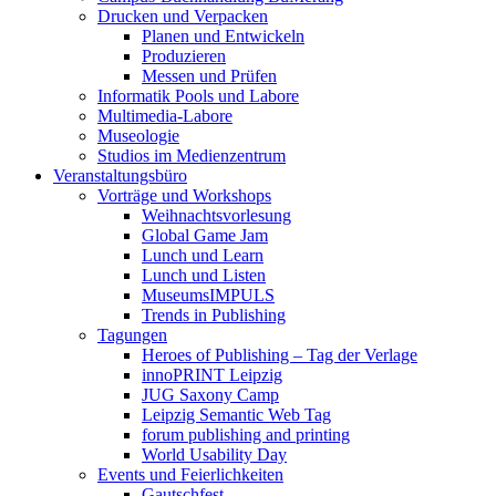
Drucken und Verpacken
Planen und Entwickeln
Produzieren
Messen und Prüfen
Informatik Pools und Labore
Multimedia-Labore
Museologie
Studios im Medienzentrum
Veranstaltungsbüro
Vorträge und Workshops
Weihnachtsvorlesung
Global Game Jam
Lunch und Learn
Lunch und Listen
MuseumsIMPULS
Trends in Publishing
Tagungen
Heroes of Publishing – Tag der Verlage
innoPRINT Leipzig
JUG Saxony Camp
Leipzig Semantic Web Tag
forum publishing and printing
World Usability Day
Events und Feierlichkeiten
Gautschfest