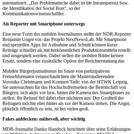
automatisiert. „Das Problematische dabei ist die Intransparenz bzw.
die Identifikation der Social Bots“, so der
Kommunikationswissenschaftler.
Als Reporter mit Smartphone unterwegs
Eine neue Form des mobilen Journalismus stellte der NDR-Reporter
Benjamin Unger vor: das Projekt NextNewsLab. Mit Smartphone
und speziellen Apps für Aufnahme und Schnitt können kurze
Beiträge schneller als mit herkömmlichen Produktionsmitteln erstellt
und ausgespielt werden. Dabei stellen die mobilen Bilder keinen
Ersatz, sondern eine zusätzliche Option der Berichterstattung dar.
Mobilen Bürgerjournalismus im Sinne von partizipativen
Fernsehformaten veranschaulichten die Masterstudierenden
Veronika Christmann und Komnen Tadic von der HTWK Leipzig.
Sie untersuchten für das Hochschulfernsehen die Bereitschaft von
Bürgern, sich aktiv vor bzw. hinter die Kamera des Smartphones zu
stellen. Ihr Befund fiel dabei eher nüchtern aus: Der Großteil der
Befragten möchte eher hinter als vor der Kamera stehen. Die Angst,
plötzlich öffentlich zu sein, ist bei vielen groß.
Fakes aufdecken: mühevoll, aber wichtig
MDR-Journalist Danko Handrick berichtete über seine Erfahrungen