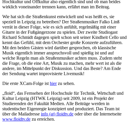
Hochkultur und Offkultur also eigentlich sind und ob man beides
wirklich voneinander trennen kann, erfährt man im Beitrag.
Wie hat sich die Straßenkunst entwickelt und was heißt es, sie
speziell in Leipzig zu betreiben? Der Straßenmusiker Falko Linß
verrät in dieser Folge, wie es sich anfühlt, regelmäßig mit einer
Gitarre in der Fußgängerzone zu spielen. Der zweite Studiogast
Richard Schmidt dagegen spielt schon seit seiner Kindheit Cello und
kennt das Gefühl, mit dem Orchester große Konzerte aufzuführen.
Mit den beiden Gästen wird darüber gesprochen, ob klassische
Musik eigentlich immer anspruchsvoll und spießig ist und auf
welche Regeln man als Straßenmusiker achten muss. Zudem steht
die Frage, ob die eine Art, Musik zu machen, mehr wert ist als die
andere, im Mittelpunkt der Diskussion. Und das Beste? Am Ende
der Sendung wartet improvisierte Livemusik!
Die erste XCam-Folge ist
hier
zu sehen.
„floid“, das Fernsehen der Hochschule für Technik, Wirtschaft und
Kultur Leipzig (HTWK Leipzig) seit 2009, ist ein Projekt der
Studierenden der Fakultät Medien. Alle Beiträge werden in
studentischer Eigenregie konzipiert und produziert. Das Team ist
über die Mailadresse
info (at) floidtv.de
oder über die Internetseite
www.floidtv.de
zu erreichen.