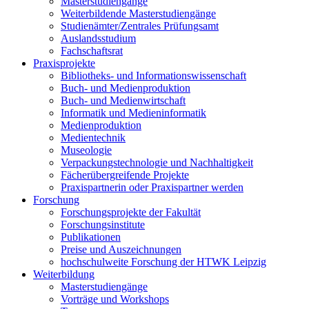
Masterstudiengänge
Weiterbildende Masterstudiengänge
Studienämter/Zentrales Prüfungsamt
Auslandsstudium
Fachschaftsrat
Praxisprojekte
Bibliotheks- und Informationswissenschaft
Buch- und Medienproduktion
Buch- und Medienwirtschaft
Informatik und Medieninformatik
Medienproduktion
Medientechnik
Museologie
Verpackungstechnologie und Nachhaltigkeit
Fächerübergreifende Projekte
Praxispartnerin oder Praxispartner werden
Forschung
Forschungsprojekte der Fakultät
Forschungsinstitute
Publikationen
Preise und Auszeichnungen
hochschulweite Forschung der HTWK Leipzig
Weiterbildung
Masterstudiengänge
Vorträge und Workshops