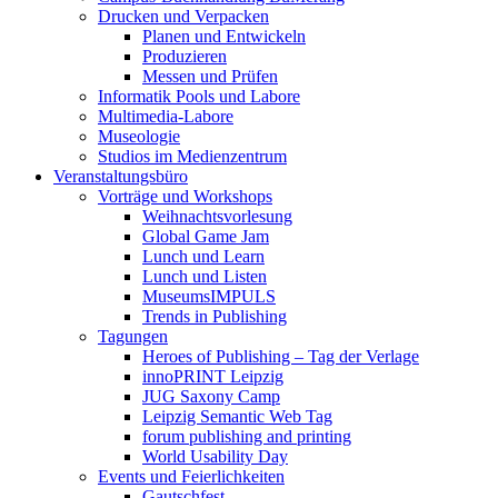
Drucken und Verpacken
Planen und Entwickeln
Produzieren
Messen und Prüfen
Informatik Pools und Labore
Multimedia-Labore
Museologie
Studios im Medienzentrum
Veranstaltungsbüro
Vorträge und Workshops
Weihnachtsvorlesung
Global Game Jam
Lunch und Learn
Lunch und Listen
MuseumsIMPULS
Trends in Publishing
Tagungen
Heroes of Publishing – Tag der Verlage
innoPRINT Leipzig
JUG Saxony Camp
Leipzig Semantic Web Tag
forum publishing and printing
World Usability Day
Events und Feierlichkeiten
Gautschfest