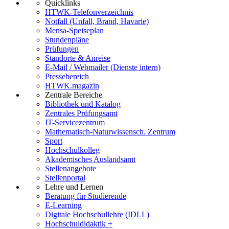
Quicklinks
HTWK-Telefonverzeichnis
Notfall (Unfall, Brand, Havarie)
Mensa-Speiseplan
Stundenpläne
Prüfungen
Standorte & Anreise
E-Mail / Webmailer (Dienste intern)
Pressebereich
HTWK.magazin
Zentrale Bereiche
Bibliothek und Katalog
Zentrales Prüfungsamt
IT-Servicezentrum
Mathematisch-Naturwissensch. Zentrum
Sport
Hochschulkolleg
Akademisches Auslandsamt
Stellenangebote
Stellenportal
Lehre und Lernen
Beratung für Studierende
E-Learning
Digitale Hochschullehre (IDLL)
Hochschuldidaktik +