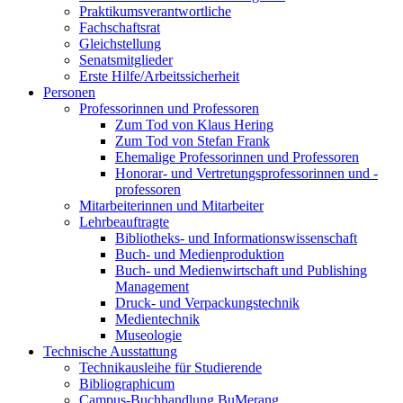
Praktikumsverantwortliche
Fachschaftsrat
Gleichstellung
Senatsmitglieder
Erste Hilfe/Arbeitssicherheit
Personen
Professorinnen und Professoren
Zum Tod von Klaus Hering
Zum Tod von Stefan Frank
Ehemalige Professorinnen und Professoren
Honorar- und Vertretungsprofessorinnen und -
professoren
Mitarbeiterinnen und Mitarbeiter
Lehrbeauftragte
Bibliotheks- und Informationswissenschaft
Buch- und Medienproduktion
Buch- und Medienwirtschaft und Publishing
Management
Druck- und Verpackungstechnik
Medientechnik
Museologie
Technische Ausstattung
Technikausleihe für Studierende
Bibliographicum
Campus-Buchhandlung BuMerang