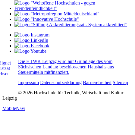
Die HTWK Leipzig wird auf Grundlage des vom
Sächsischen Landtag beschlossenen Haushalts aus
Steuermitteln mitfinanziert.
Impressum
Datenschutzerklärung
Barrierefreiheit
Sitemap
© 2026 Hochschule für Technik, Wirtschaft und Kultur
Leipzig
MobileNavi