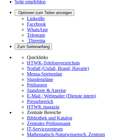
Seite empfehlen
Optionen zum Teilen anzeigen
LinkedIn
Facebook
WhatsApp
Telegram
Threema
Zum Seitenanfang
Quicklinks
HTWK-Telefonverzeichnis
Notfall (Unfall, Brand, Havarie)
Mensa-Speiseplan
Stundenpläne
Prüfungen
Standorte & Anreise
E-Mail / Webmailer (Dienste intern)
Pressebereich
HTWK.magazin
Zentrale Bereiche
Bibliothek und Katalog
Zentrales Prüfungsamt
IT-Servicezentrum
Mathematisch-Naturwissensch. Zentrum