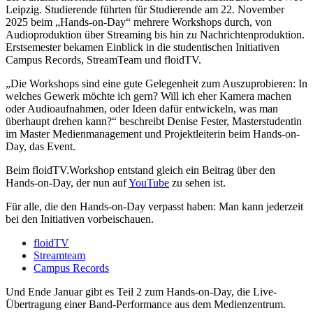
Leipzig. Studierende führten für Studierende am 22. November
2025 beim „Hands-on-Day“ mehrere Workshops durch, von
Audioproduktion über Streaming bis hin zu Nachrichtenproduktion.
Erstsemester bekamen Einblick in die studentischen Initiativen
Campus Records, StreamTeam und floidTV.
„Die Workshops sind eine gute Gelegenheit zum Auszuprobieren: In
welches Gewerk möchte ich gern? Will ich eher Kamera machen
oder Audioaufnahmen, oder Ideen dafür entwickeln, was man
überhaupt drehen kann?“ beschreibt Denise Fester, Masterstudentin
im Master Medienmanagement und Projektleiterin beim Hands-on-
Day, das Event.
Beim floidTV.Workshop entstand gleich ein Beitrag über den
Hands-on-Day, der nun auf
YouTube
zu sehen ist.
Für alle, die den Hands-on-Day verpasst haben: Man kann jederzeit
bei den Initiativen vorbeischauen.
floidTV
Streamteam
Campus Records
Und Ende Januar gibt es Teil 2 zum Hands-on-Day, die Live-
Übertragung einer Band-Performance aus dem Medienzentrum.