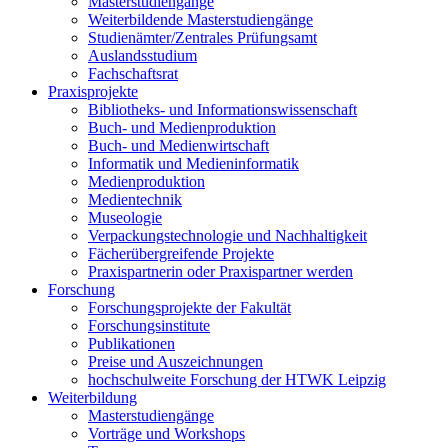
Masterstudiengänge
Weiterbildende Masterstudiengänge
Studienämter/Zentrales Prüfungsamt
Auslandsstudium
Fachschaftsrat
Praxisprojekte
Bibliotheks- und Informationswissenschaft
Buch- und Medienproduktion
Buch- und Medienwirtschaft
Informatik und Medieninformatik
Medienproduktion
Medientechnik
Museologie
Verpackungstechnologie und Nachhaltigkeit
Fächerübergreifende Projekte
Praxispartnerin oder Praxispartner werden
Forschung
Forschungsprojekte der Fakultät
Forschungsinstitute
Publikationen
Preise und Auszeichnungen
hochschulweite Forschung der HTWK Leipzig
Weiterbildung
Masterstudiengänge
Vorträge und Workshops