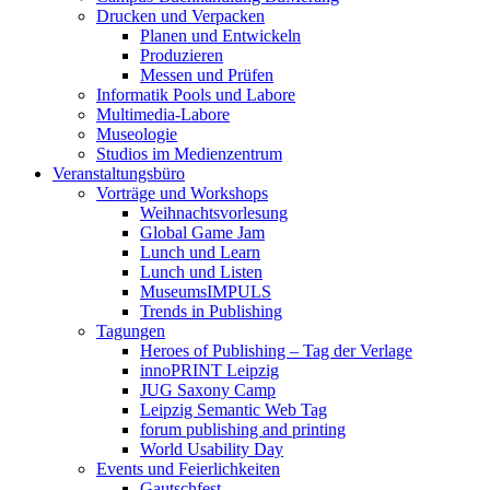
Drucken und Verpacken
Planen und Entwickeln
Produzieren
Messen und Prüfen
Informatik Pools und Labore
Multimedia-Labore
Museologie
Studios im Medienzentrum
Veranstaltungsbüro
Vorträge und Workshops
Weihnachtsvorlesung
Global Game Jam
Lunch und Learn
Lunch und Listen
MuseumsIMPULS
Trends in Publishing
Tagungen
Heroes of Publishing – Tag der Verlage
innoPRINT Leipzig
JUG Saxony Camp
Leipzig Semantic Web Tag
forum publishing and printing
World Usability Day
Events und Feierlichkeiten
Gautschfest