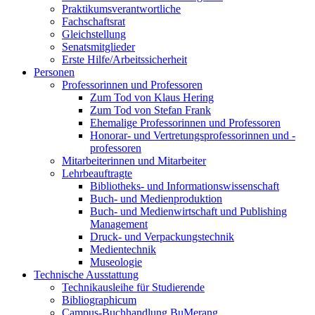
Praktikumsverantwortliche
Fachschaftsrat
Gleichstellung
Senatsmitglieder
Erste Hilfe/Arbeitssicherheit
Personen
Professorinnen und Professoren
Zum Tod von Klaus Hering
Zum Tod von Stefan Frank
Ehemalige Professorinnen und Professoren
Honorar- und Vertretungsprofessorinnen und -
professoren
Mitarbeiterinnen und Mitarbeiter
Lehrbeauftragte
Bibliotheks- und Informationswissenschaft
Buch- und Medienproduktion
Buch- und Medienwirtschaft und Publishing
Management
Druck- und Verpackungstechnik
Medientechnik
Museologie
Technische Ausstattung
Technikausleihe für Studierende
Bibliographicum
Campus-Buchhandlung BuMerang