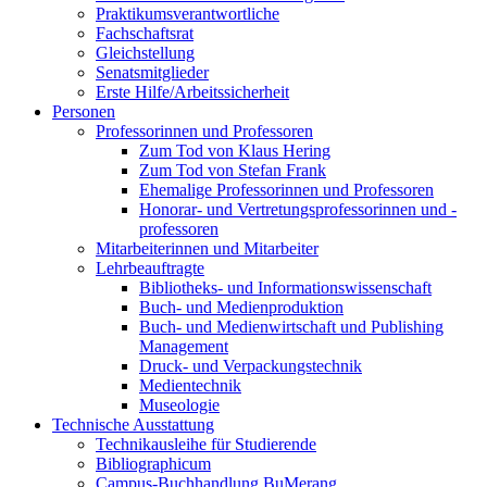
Praktikumsverantwortliche
Fachschaftsrat
Gleichstellung
Senatsmitglieder
Erste Hilfe/Arbeitssicherheit
Personen
Professorinnen und Professoren
Zum Tod von Klaus Hering
Zum Tod von Stefan Frank
Ehemalige Professorinnen und Professoren
Honorar- und Vertretungsprofessorinnen und -
professoren
Mitarbeiterinnen und Mitarbeiter
Lehrbeauftragte
Bibliotheks- und Informationswissenschaft
Buch- und Medienproduktion
Buch- und Medienwirtschaft und Publishing
Management
Druck- und Verpackungstechnik
Medientechnik
Museologie
Technische Ausstattung
Technikausleihe für Studierende
Bibliographicum
Campus-Buchhandlung BuMerang