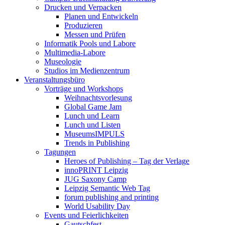
Drucken und Verpacken
Planen und Entwickeln
Produzieren
Messen und Prüfen
Informatik Pools und Labore
Multimedia-Labore
Museologie
Studios im Medienzentrum
Veranstaltungsbüro
Vorträge und Workshops
Weihnachtsvorlesung
Global Game Jam
Lunch und Learn
Lunch und Listen
MuseumsIMPULS
Trends in Publishing
Tagungen
Heroes of Publishing – Tag der Verlage
innoPRINT Leipzig
JUG Saxony Camp
Leipzig Semantic Web Tag
forum publishing and printing
World Usability Day
Events und Feierlichkeiten
Gautschfest