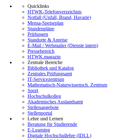
Quicklinks
HTWK-Telefonverzeichnis
Notfall (Unfall, Brand, Havarie)
Mensa-Speiseplan
Stundenpläne
Prüfungen
Standorte & Anreise
E-Mail / Webmailer (Dienste intern)
Pressebereich
HTWK.magazin
Zentrale Bereiche
Bibliothek und Katalog
Zentrales Prüfungsamt
IT-Servicezentrum
Mathematisch-Naturwissensch. Zentrum
Sport
Hochschulkolleg
Akademisches Auslandsamt
Stellenangebote
Stellenportal
Lehre und Lernen
Beratung für Studierende
E-Learning
Digitale Hochschullehre (IDLL)