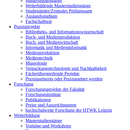
Masterstudiengänge
Weiterbildende Masterstudiengänge
Studienämter/Zentrales Prüfungsamt
Auslandsstudium
Fachschaftsrat
Praxisprojekte
Bibliotheks- und Informationswissenschaft
Buch- und Medienproduktion
Buch- und Medienwirtschaft
Informatik und Medieninformatik
Medienproduktion
Medientechnik
Museologie
Verpackungstechnologie und Nachhaltigkeit
Fächerübergreifende Projekte
Praxispartnerin oder Praxispartner werden
Forschung
Forschungsprojekte der Fakultät
Forschungsinstitute
Publikationen
Preise und Auszeichnungen
hochschulweite Forschung der HTWK Leipzig
Weiterbildung
Masterstudiengänge
Vorträge und Workshops