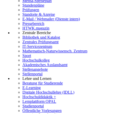
Mensa-Speiseplan
Stundenpläne
Prüfungen
Standorte & Anreise
E-Mail / Webmailer (Dienste intern)
Pressebereich
HTWK.magazin
Zentrale Bereiche
Bibliothek und Katalog
Zentrales Prüfungsamt
IT-Servicezentrum
Mathematisch-Naturwissensch. Zentrum
Sport
Hochschulkolleg
Akademisches Auslandsamt
Stellenangebote
Stellenportal
Lehre und Lernen
Beratung für Studierende
E-Learning
Digitale Hochschullehre (IDLL)
Hochschuldidaktik +
Lernplattform OPAL
Studienportal
Öffentliche Vorlesungen