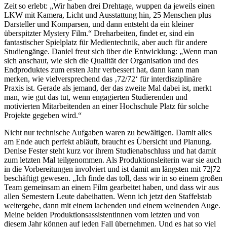
Zeit so erlebt: „Wir haben drei Drehtage, wuppen da jeweils einen
LKW mit Kamera, Licht und Ausstattung hin, 25 Menschen plus
Darsteller und Komparsen, und dann entsteht da ein kleiner
überspitzter Mystery Film.“ Dreharbeiten, findet er, sind ein
fantastischer Spielplatz für Medientechnik, aber auch für andere
Studiengänge. Daniel freut sich über die Entwicklung: „Wenn man
sich anschaut, wie sich die Qualität der Organisation und des
Endproduktes zum ersten Jahr verbessert hat, dann kann man
merken, wie vielversprechend das ‚72/72‘ für interdisziplinäre
Praxis ist. Gerade als jemand, der das zweite Mal dabei ist, merkt
man, wie gut das tut, wenn engagierten Studierenden und
motivierten Mitarbeitenden an einer Hochschule Platz für solche
Projekte gegeben wird.“
Nicht nur technische Aufgaben waren zu bewältigen. Damit alles
am Ende auch perfekt abläuft, braucht es Übersicht und Planung.
Denise Fester steht kurz vor ihrem Studienabschluss und hat damit
zum letzten Mal teilgenommen. Als Produktionsleiterin war sie auch
in die Vorbereitungen involviert und ist damit am längsten mit 72|72
beschäftigt gewesen. „Ich finde das toll, dass wir in so einem großen
Team gemeinsam an einem Film gearbeitet haben, und dass wir aus
allen Semestern Leute dabeihatten. Wenn ich jetzt den Staffelstab
weitergebe, dann mit einem lachenden und einem weinenden Auge.
Meine beiden Produktionsassistentinnen vom letzten und von
diesem Jahr können auf jeden Fall übernehmen. Und es hat so viel