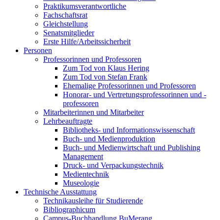
Praktikumsverantwortliche
Fachschaftsrat
Gleichstellung
Senatsmitglieder
Erste Hilfe/Arbeitssicherheit
Personen
Professorinnen und Professoren
Zum Tod von Klaus Hering
Zum Tod von Stefan Frank
Ehemalige Professorinnen und Professoren
Honorar- und Vertretungsprofessorinnen und -
professoren
Mitarbeiterinnen und Mitarbeiter
Lehrbeauftragte
Bibliotheks- und Informationswissenschaft
Buch- und Medienproduktion
Buch- und Medienwirtschaft und Publishing
Management
Druck- und Verpackungstechnik
Medientechnik
Museologie
Technische Ausstattung
Technikausleihe für Studierende
Bibliographicum
Campus-Buchhandlung BuMerang