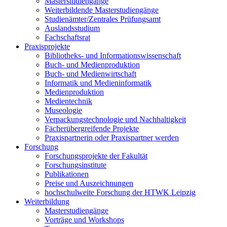
Masterstudiengänge
Weiterbildende Masterstudiengänge
Studienämter/Zentrales Prüfungsamt
Auslandsstudium
Fachschaftsrat
Praxisprojekte
Bibliotheks- und Informationswissenschaft
Buch- und Medienproduktion
Buch- und Medienwirtschaft
Informatik und Medieninformatik
Medienproduktion
Medientechnik
Museologie
Verpackungstechnologie und Nachhaltigkeit
Fächerübergreifende Projekte
Praxispartnerin oder Praxispartner werden
Forschung
Forschungsprojekte der Fakultät
Forschungsinstitute
Publikationen
Preise und Auszeichnungen
hochschulweite Forschung der HTWK Leipzig
Weiterbildung
Masterstudiengänge
Vorträge und Workshops