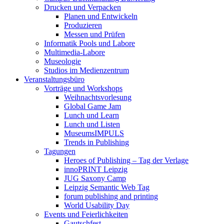
Drucken und Verpacken
Planen und Entwickeln
Produzieren
Messen und Prüfen
Informatik Pools und Labore
Multimedia-Labore
Museologie
Studios im Medienzentrum
Veranstaltungsbüro
Vorträge und Workshops
Weihnachtsvorlesung
Global Game Jam
Lunch und Learn
Lunch und Listen
MuseumsIMPULS
Trends in Publishing
Tagungen
Heroes of Publishing – Tag der Verlage
innoPRINT Leipzig
JUG Saxony Camp
Leipzig Semantic Web Tag
forum publishing and printing
World Usability Day
Events und Feierlichkeiten
Gautschfest