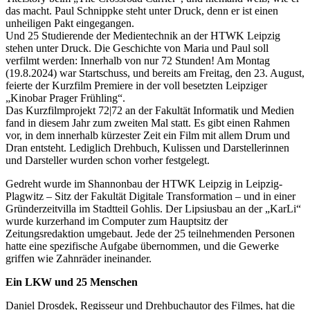
das macht. Paul Schnippke steht unter Druck, denn er ist einen
unheiligen Pakt eingegangen.
Und 25 Studierende der Medientechnik an der HTWK Leipzig
stehen unter Druck. Die Geschichte von Maria und Paul soll
verfilmt werden: Innerhalb von nur 72 Stunden! Am Montag
(19.8.2024) war Startschuss, und bereits am Freitag, den 23. August,
feierte der Kurzfilm Premiere in der voll besetzten Leipziger
„Kinobar Prager Frühling“.
Das Kurzfilmprojekt 72|72 an der Fakultät Informatik und Medien
fand in diesem Jahr zum zweiten Mal statt. Es gibt einen Rahmen
vor, in dem innerhalb kürzester Zeit ein Film mit allem Drum und
Dran entsteht. Lediglich Drehbuch, Kulissen und Darstellerinnen
und Darsteller wurden schon vorher festgelegt.
Gedreht wurde im Shannonbau der HTWK Leipzig in Leipzig-
Plagwitz – Sitz der Fakultät Digitale Transformation – und in einer
Gründerzeitvilla im Stadtteil Gohlis. Der Lipsiusbau an der „KarLi“
wurde kurzerhand im Computer zum Hauptsitz der
Zeitungsredaktion umgebaut. Jede der 25 teilnehmenden Personen
hatte eine spezifische Aufgabe übernommen, und die Gewerke
griffen wie Zahnräder ineinander.
Ein LKW und 25 Menschen
Daniel Drosdek, Regisseur und Drehbuchautor des Filmes, hat die