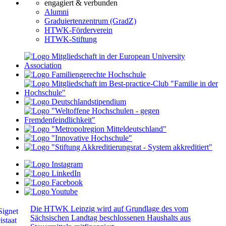
engagiert & verbunden
Alumni
Graduiertenzentrum (GradZ)
HTWK-Förderverein
HTWK-Stiftung
Die HTWK Leipzig wird auf Grundlage des vom
Sächsischen Landtag beschlossenen Haushalts aus