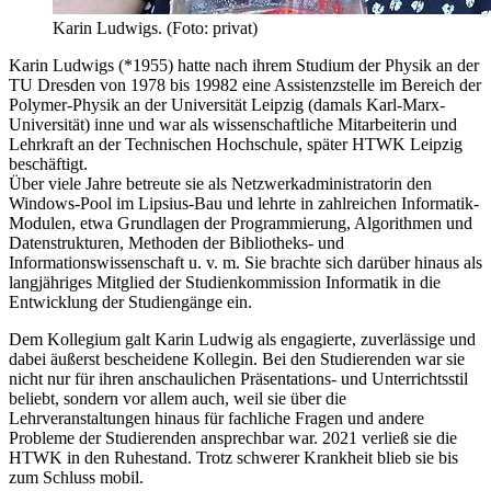
Karin Ludwigs. (Foto: privat)
Karin Ludwigs (*1955) hatte nach ihrem Studium der Physik an der
TU Dresden von 1978 bis 19982 eine Assistenzstelle im Bereich der
Polymer-Physik an der Universität Leipzig (damals Karl-Marx-
Universität) inne und war als wissenschaftliche Mitarbeiterin und
Lehrkraft an der Technischen Hochschule, später HTWK Leipzig
beschäftigt.
Über viele Jahre betreute sie als Netzwerkadministratorin den
Windows-Pool im Lipsius-Bau und lehrte in zahlreichen Informatik-
Modulen, etwa Grundlagen der Programmierung, Algorithmen und
Datenstrukturen, Methoden der Bibliotheks- und
Informationswissenschaft u. v. m. Sie brachte sich darüber hinaus als
langjähriges Mitglied der Studienkommission Informatik in die
Entwicklung der Studiengänge ein.
Dem Kollegium galt Karin Ludwig als engagierte, zuverlässige und
dabei äußerst bescheidene Kollegin. Bei den Studierenden war sie
nicht nur für ihren anschaulichen Präsentations- und Unterrichtsstil
beliebt, sondern vor allem auch, weil sie über die
Lehrveranstaltungen hinaus für fachliche Fragen und andere
Probleme der Studierenden ansprechbar war. 2021 verließ sie die
HTWK in den Ruhestand. Trotz schwerer Krankheit blieb sie bis
zum Schluss mobil.