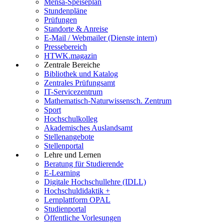
Mensa-Speiseplan
Stundenpläne
Prüfungen
Standorte & Anreise
E-Mail / Webmailer (Dienste intern)
Pressebereich
HTWK.magazin
Zentrale Bereiche
Bibliothek und Katalog
Zentrales Prüfungsamt
IT-Servicezentrum
Mathematisch-Naturwissensch. Zentrum
Sport
Hochschulkolleg
Akademisches Auslandsamt
Stellenangebote
Stellenportal
Lehre und Lernen
Beratung für Studierende
E-Learning
Digitale Hochschullehre (IDLL)
Hochschuldidaktik +
Lernplattform OPAL
Studienportal
Öffentliche Vorlesungen