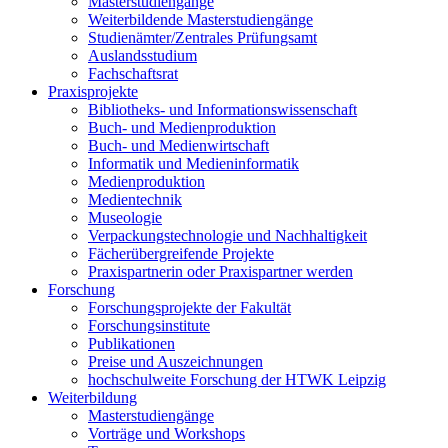
Masterstudiengänge
Weiterbildende Masterstudiengänge
Studienämter/Zentrales Prüfungsamt
Auslandsstudium
Fachschaftsrat
Praxisprojekte
Bibliotheks- und Informationswissenschaft
Buch- und Medienproduktion
Buch- und Medienwirtschaft
Informatik und Medieninformatik
Medienproduktion
Medientechnik
Museologie
Verpackungstechnologie und Nachhaltigkeit
Fächerübergreifende Projekte
Praxispartnerin oder Praxispartner werden
Forschung
Forschungsprojekte der Fakultät
Forschungsinstitute
Publikationen
Preise und Auszeichnungen
hochschulweite Forschung der HTWK Leipzig
Weiterbildung
Masterstudiengänge
Vorträge und Workshops