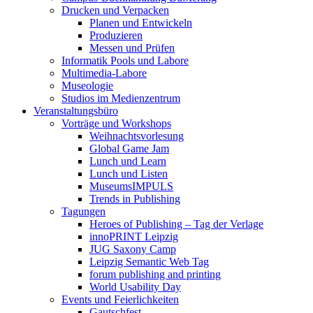
Drucken und Verpacken
Planen und Entwickeln
Produzieren
Messen und Prüfen
Informatik Pools und Labore
Multimedia-Labore
Museologie
Studios im Medienzentrum
Veranstaltungsbüro
Vorträge und Workshops
Weihnachtsvorlesung
Global Game Jam
Lunch und Learn
Lunch und Listen
MuseumsIMPULS
Trends in Publishing
Tagungen
Heroes of Publishing – Tag der Verlage
innoPRINT Leipzig
JUG Saxony Camp
Leipzig Semantic Web Tag
forum publishing and printing
World Usability Day
Events und Feierlichkeiten
Gautschfest