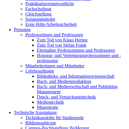
Praktikumsverantwortliche
Fachschaftsrat
Gleichstellung
Senatsmitglieder
Erste Hilfe/Arbeitssicherheit
Personen
Professorinnen und Professoren
Zum Tod von Klaus Hering
Zum Tod von Stefan Frank
Ehemalige Professorinnen und Professoren
Honorar- und Vertretungsprofessorinnen und -
professoren
Mitarbeiterinnen und Mitarbeiter
Lehrbeauftragte
Bibliotheks- und Informationswissenschaft
Buch- und Medienproduktion
Buch- und Medienwirtschaft und Publishing
Management
Druck- und Verpackungstechnik
Medientechnik
Museologie
Technische Ausstattung
Technikausleihe für Studierende
Bibliographicum
Campus-Buchhandlung BuMerang