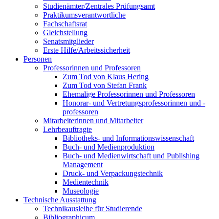
Studienämter/Zentrales Prüfungsamt
Praktikumsverantwortliche
Fachschaftsrat
Gleichstellung
Senatsmitglieder
Erste Hilfe/Arbeitssicherheit
Personen
Professorinnen und Professoren
Zum Tod von Klaus Hering
Zum Tod von Stefan Frank
Ehemalige Professorinnen und Professoren
Honorar- und Vertretungsprofessorinnen und -
professoren
Mitarbeiterinnen und Mitarbeiter
Lehrbeauftragte
Bibliotheks- und Informationswissenschaft
Buch- und Medienproduktion
Buch- und Medienwirtschaft und Publishing
Management
Druck- und Verpackungstechnik
Medientechnik
Museologie
Technische Ausstattung
Technikausleihe für Studierende
Bibliographicum