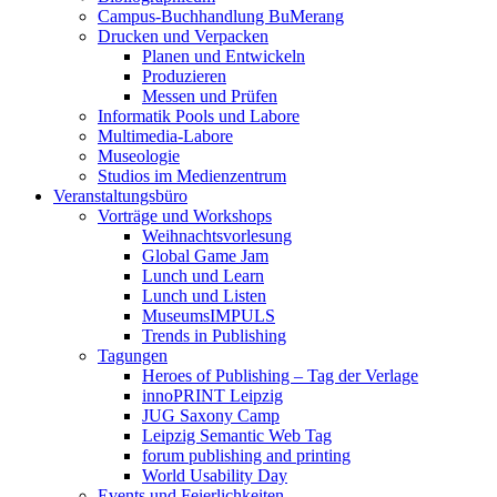
Campus-Buchhandlung BuMerang
Drucken und Verpacken
Planen und Entwickeln
Produzieren
Messen und Prüfen
Informatik Pools und Labore
Multimedia-Labore
Museologie
Studios im Medienzentrum
Veranstaltungsbüro
Vorträge und Workshops
Weihnachtsvorlesung
Global Game Jam
Lunch und Learn
Lunch und Listen
MuseumsIMPULS
Trends in Publishing
Tagungen
Heroes of Publishing – Tag der Verlage
innoPRINT Leipzig
JUG Saxony Camp
Leipzig Semantic Web Tag
forum publishing and printing
World Usability Day
Events und Feierlichkeiten