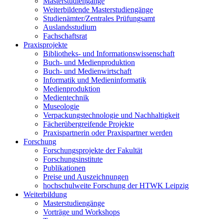
Masterstudiengänge
Weiterbildende Masterstudiengänge
Studienämter/Zentrales Prüfungsamt
Auslandsstudium
Fachschaftsrat
Praxisprojekte
Bibliotheks- und Informationswissenschaft
Buch- und Medienproduktion
Buch- und Medienwirtschaft
Informatik und Medieninformatik
Medienproduktion
Medientechnik
Museologie
Verpackungstechnologie und Nachhaltigkeit
Fächerübergreifende Projekte
Praxispartnerin oder Praxispartner werden
Forschung
Forschungsprojekte der Fakultät
Forschungsinstitute
Publikationen
Preise und Auszeichnungen
hochschulweite Forschung der HTWK Leipzig
Weiterbildung
Masterstudiengänge
Vorträge und Workshops