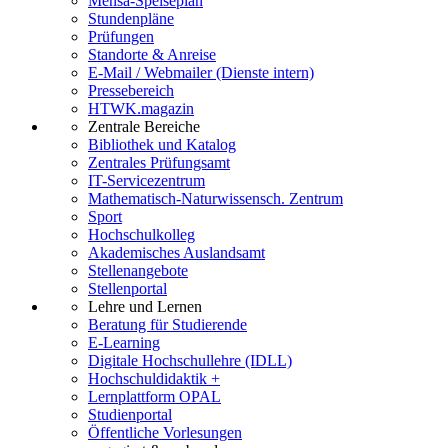
Mensa-Speiseplan
Stundenpläne
Prüfungen
Standorte & Anreise
E-Mail / Webmailer (Dienste intern)
Pressebereich
HTWK.magazin
Zentrale Bereiche
Bibliothek und Katalog
Zentrales Prüfungsamt
IT-Servicezentrum
Mathematisch-Naturwissensch. Zentrum
Sport
Hochschulkolleg
Akademisches Auslandsamt
Stellenangebote
Stellenportal
Lehre und Lernen
Beratung für Studierende
E-Learning
Digitale Hochschullehre (IDLL)
Hochschuldidaktik +
Lernplattform OPAL
Studienportal
Öffentliche Vorlesungen