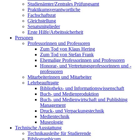
Studienämter/Zentrales Prüfungsamt
Praktikumsverantwortliche
Fachschaftsrat
Gleichstellung
Senatsmitglieder
Erste Hilfe/Arbeitssicherheit
Personen
Professorinnen und Professoren
Zum Tod von Klaus Hering
Zum Tod von Stefan Frank
Ehemalige Professorinnen und Professoren
Honorar- und Vertretungsprofessorinnen und -
professoren
Mitarbeiterinnen und Mitarbeiter
Lehrbeauftragte
Bibliotheks- und Informationswissenschaft
Buch- und Medienproduktion
Buch- und Medienwirtschaft und Publishing
Management
Druck- und Verpackungstechnik
Medientechnik
Museologie
Technische Ausstattung
Technikausleihe für Studierende
Bibliographicum