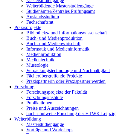
Masterstudiengänge
Weiterbildende Masterstudiengänge
Studienämter/Zentrales Prüfungsamt
Auslandsstudium
Fachschaftsrat
Praxisprojekte
Bibliotheks- und Informationswissenschaft
Buch- und Medienproduktion
Buch- und Medienwirtschaft
Informatik und Medieninformatik
Medienproduktion
Medientechnik
Museologie
Verpackungstechnologie und Nachhaltigkeit
Fächerübergreifende Projekte
Praxispartnerin oder Praxispartner werden
Forschung
Forschungsprojekte der Fakultät
Forschungsinstitute
Publikationen
Preise und Auszeichnungen
hochschulweite Forschung der HTWK Leipzig
Weiterbildung
Masterstudiengänge
Vorträge und Workshops