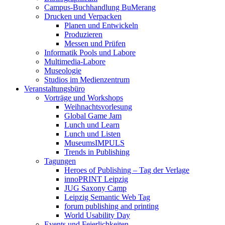
Campus-Buchhandlung BuMerang
Drucken und Verpacken
Planen und Entwickeln
Produzieren
Messen und Prüfen
Informatik Pools und Labore
Multimedia-Labore
Museologie
Studios im Medienzentrum
Veranstaltungsbüro
Vorträge und Workshops
Weihnachtsvorlesung
Global Game Jam
Lunch und Learn
Lunch und Listen
MuseumsIMPULS
Trends in Publishing
Tagungen
Heroes of Publishing – Tag der Verlage
innoPRINT Leipzig
JUG Saxony Camp
Leipzig Semantic Web Tag
forum publishing and printing
World Usability Day
Events und Feierlichkeiten