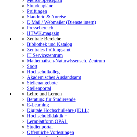
Mensa-Speiseplan
Stundenpläne
Prüfungen
Standorte & Anreise
E-Mail / Webmailer (Dienste intern)
Pressebereich
HTWK.magazin
Zentrale Bereiche
Bibliothek und Katalog
Zentrales Prüfungsamt
IT-Servicezentrum
Mathematisch-Naturwissensch. Zentrum
Sport
Hochschulkolleg
Akademisches Auslandsamt
Stellenangebote
Stellenportal
Lehre und Lernen
Beratung für Studierende
E-Learning
Digitale Hochschullehre (IDLL)
Hochschuldidaktik +
Lernplattform OPAL
Studienportal
Öffentliche Vorlesungen