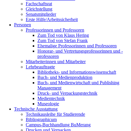
Fachschaftsrat
Gleichstellung
Senatsmitglieder
Erste Hilfe/Arbeitssicherheit
Personen
Professorinnen und Professoren
Zum Tod von Klaus Hering
Zum Tod von Stefan Frank
Ehemalige Professorinnen und Professoren
Honorar- und Vertretungsprofessorinnen und -
professoren
Mitarbeiterinnen und Mitarbeiter
Lehrbeauftragte
Bibliotheks- und Informationswissenschaft
Buch- und Medienproduktion
Buch- und Medienwirtschaft und Publishing
Management
Druck- und Verpackungstechnik
Medientechnik
Museologie
Technische Ausstattung
Technikausleihe für Studierende
Bibliographicum
Campus-Buchhandlung BuMerang
Drucken und Verpacken