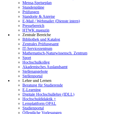
Mensa-Speiseplan
Stundenpläne
Prüfungen
Standorte & Anreise
E-Mail / Webmailer (Dienste intern)
Pressebereich
HTWK.magazin
Zentrale Bereiche
Bibliothek und Katalog
Zentrales Prüfungsamt
IT-Servicezentrum
Mathematisch-Naturwissensch. Zentrum
Sport
Hochschulkolleg
Akademisches Auslandsamt
Stellenangebote
Stellenportal
Lehre und Lernen
Beratung für Studierende
E-Learning
Digitale Hochschullehre (IDLL)
Hochschuldidaktik +
Lernplattform OPAL
Studienportal
Öffentliche Vorlesungen