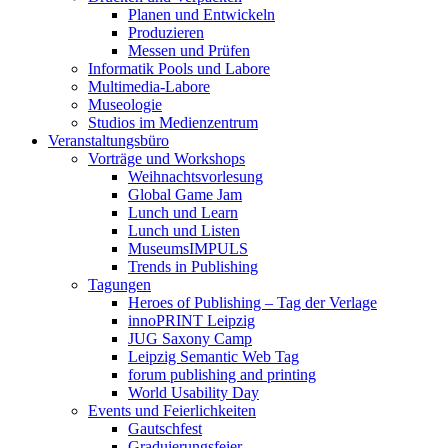
Planen und Entwickeln
Produzieren
Messen und Prüfen
Informatik Pools und Labore
Multimedia-Labore
Museologie
Studios im Medienzentrum
Veranstaltungsbüro
Vorträge und Workshops
Weihnachtsvorlesung
Global Game Jam
Lunch und Learn
Lunch und Listen
MuseumsIMPULS
Trends in Publishing
Tagungen
Heroes of Publishing – Tag der Verlage
innoPRINT Leipzig
JUG Saxony Camp
Leipzig Semantic Web Tag
forum publishing and printing
World Usability Day
Events und Feierlichkeiten
Gautschfest
Graduierungsfeier