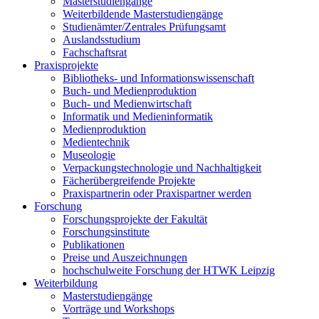
Masterstudiengänge
Weiterbildende Masterstudiengänge
Studienämter/Zentrales Prüfungsamt
Auslandsstudium
Fachschaftsrat
Praxisprojekte
Bibliotheks- und Informationswissenschaft
Buch- und Medienproduktion
Buch- und Medienwirtschaft
Informatik und Medieninformatik
Medienproduktion
Medientechnik
Museologie
Verpackungstechnologie und Nachhaltigkeit
Fächerübergreifende Projekte
Praxispartnerin oder Praxispartner werden
Forschung
Forschungsprojekte der Fakultät
Forschungsinstitute
Publikationen
Preise und Auszeichnungen
hochschulweite Forschung der HTWK Leipzig
Weiterbildung
Masterstudiengänge
Vorträge und Workshops