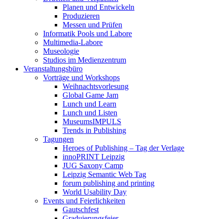
Planen und Entwickeln
Produzieren
Messen und Prüfen
Informatik Pools und Labore
Multimedia-Labore
Museologie
Studios im Medienzentrum
Veranstaltungsbüro
Vorträge und Workshops
Weihnachtsvorlesung
Global Game Jam
Lunch und Learn
Lunch und Listen
MuseumsIMPULS
Trends in Publishing
Tagungen
Heroes of Publishing – Tag der Verlage
innoPRINT Leipzig
JUG Saxony Camp
Leipzig Semantic Web Tag
forum publishing and printing
World Usability Day
Events und Feierlichkeiten
Gautschfest
Graduierungsfeier