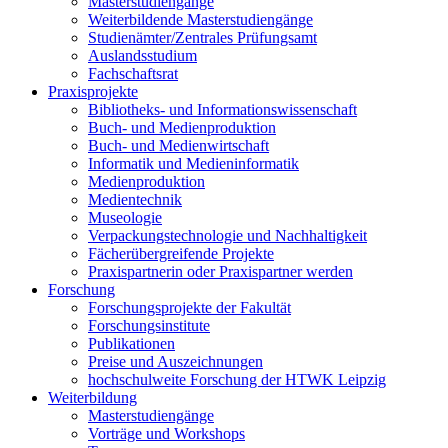
Masterstudiengänge
Weiterbildende Masterstudiengänge
Studienämter/Zentrales Prüfungsamt
Auslandsstudium
Fachschaftsrat
Praxisprojekte
Bibliotheks- und Informationswissenschaft
Buch- und Medienproduktion
Buch- und Medienwirtschaft
Informatik und Medieninformatik
Medienproduktion
Medientechnik
Museologie
Verpackungstechnologie und Nachhaltigkeit
Fächerübergreifende Projekte
Praxispartnerin oder Praxispartner werden
Forschung
Forschungsprojekte der Fakultät
Forschungsinstitute
Publikationen
Preise und Auszeichnungen
hochschulweite Forschung der HTWK Leipzig
Weiterbildung
Masterstudiengänge
Vorträge und Workshops