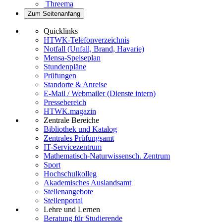
Threema
Zum Seitenanfang
Quicklinks
HTWK-Telefonverzeichnis
Notfall (Unfall, Brand, Havarie)
Mensa-Speiseplan
Stundenpläne
Prüfungen
Standorte & Anreise
E-Mail / Webmailer (Dienste intern)
Pressebereich
HTWK.magazin
Zentrale Bereiche
Bibliothek und Katalog
Zentrales Prüfungsamt
IT-Servicezentrum
Mathematisch-Naturwissensch. Zentrum
Sport
Hochschulkolleg
Akademisches Auslandsamt
Stellenangebote
Stellenportal
Lehre und Lernen
Beratung für Studierende