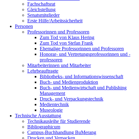
Fachschaftsrat
Gleichstellung
Senatsmitglieder
Erste Hilfe/Arbeitssicherheit
Personen
Professorinnen und Professoren
Zum Tod von Klaus Hering
Zum Tod von Stefan Frank
Ehemalige Professorinnen und Professoren
Honorar- und Vertretungsprofessorinnen und -
professoren
Mitarbeiterinnen und Mitarbeiter
Lehrbeauftragte
Bibliotheks- und Informationswissenschaft
Buch- und Medienproduktion
Buch- und Medienwirtschaft und Publishing
Management
Druck- und Verpackungstechnik
Medientechnik
Museologie
Technische Ausstattung
Technikausleihe für Studierende
Bibliographicum
Campus-Buchhandlung BuMerang
Drucken und Verpacken