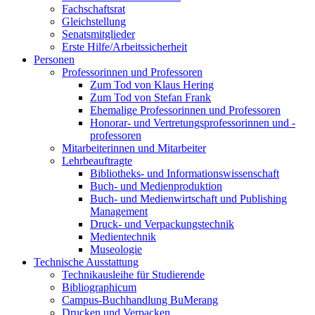
Fachschaftsrat
Gleichstellung
Senatsmitglieder
Erste Hilfe/Arbeitssicherheit
Personen
Professorinnen und Professoren
Zum Tod von Klaus Hering
Zum Tod von Stefan Frank
Ehemalige Professorinnen und Professoren
Honorar- und Vertretungsprofessorinnen und -
professoren
Mitarbeiterinnen und Mitarbeiter
Lehrbeauftragte
Bibliotheks- und Informationswissenschaft
Buch- und Medienproduktion
Buch- und Medienwirtschaft und Publishing
Management
Druck- und Verpackungstechnik
Medientechnik
Museologie
Technische Ausstattung
Technikausleihe für Studierende
Bibliographicum
Campus-Buchhandlung BuMerang
Drucken und Verpacken