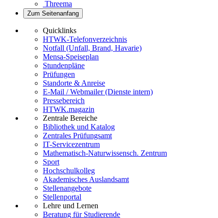
Threema
Zum Seitenanfang
Quicklinks
HTWK-Telefonverzeichnis
Notfall (Unfall, Brand, Havarie)
Mensa-Speiseplan
Stundenpläne
Prüfungen
Standorte & Anreise
E-Mail / Webmailer (Dienste intern)
Pressebereich
HTWK.magazin
Zentrale Bereiche
Bibliothek und Katalog
Zentrales Prüfungsamt
IT-Servicezentrum
Mathematisch-Naturwissensch. Zentrum
Sport
Hochschulkolleg
Akademisches Auslandsamt
Stellenangebote
Stellenportal
Lehre und Lernen
Beratung für Studierende