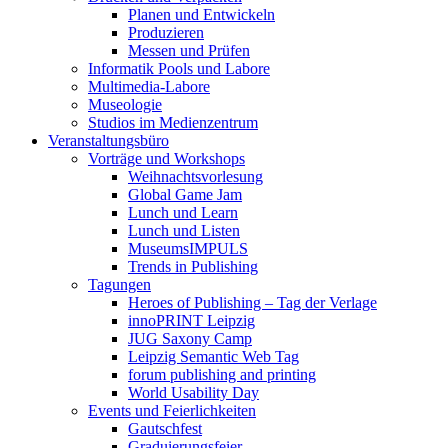
Planen und Entwickeln
Produzieren
Messen und Prüfen
Informatik Pools und Labore
Multimedia-Labore
Museologie
Studios im Medienzentrum
Veranstaltungsbüro
Vorträge und Workshops
Weihnachtsvorlesung
Global Game Jam
Lunch und Learn
Lunch und Listen
MuseumsIMPULS
Trends in Publishing
Tagungen
Heroes of Publishing – Tag der Verlage
innoPRINT Leipzig
JUG Saxony Camp
Leipzig Semantic Web Tag
forum publishing and printing
World Usability Day
Events und Feierlichkeiten
Gautschfest
Graduierungsfeier