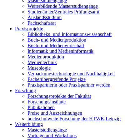
Masterstudiengänge
Weiterbildende Masterstudiengänge
Studienämter/Zentrales Prüfungsamt
Auslandsstudium
Fachschaftsrat
Praxisprojekte
Bibliotheks- und Informationswissenschaft
Buch- und Medienproduktion
Buch- und Medienwirtschaft
Informatik und Medieninformatik
Medienproduktion
Medientechnik
Museologie
Verpackungstechnologie und Nachhaltigkeit
Fächerübergreifende Projekte
Praxispartnerin oder Praxispartner werden
Forschung
Forschungsprojekte der Fakultät
Forschungsinstitute
Publikationen
Preise und Auszeichnungen
hochschulweite Forschung der HTWK Leipzig
Weiterbildung
Masterstudiengänge
Vorträge und Workshops