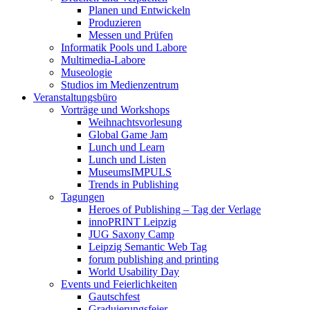
Planen und Entwickeln
Produzieren
Messen und Prüfen
Informatik Pools und Labore
Multimedia-Labore
Museologie
Studios im Medienzentrum
Veranstaltungsbüro
Vorträge und Workshops
Weihnachtsvorlesung
Global Game Jam
Lunch und Learn
Lunch und Listen
MuseumsIMPULS
Trends in Publishing
Tagungen
Heroes of Publishing – Tag der Verlage
innoPRINT Leipzig
JUG Saxony Camp
Leipzig Semantic Web Tag
forum publishing and printing
World Usability Day
Events und Feierlichkeiten
Gautschfest
Graduierungsfeier