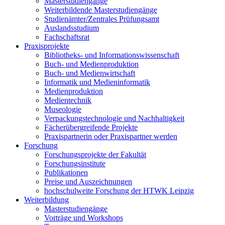
Masterstudiengänge
Weiterbildende Masterstudiengänge
Studienämter/Zentrales Prüfungsamt
Auslandsstudium
Fachschaftsrat
Praxisprojekte
Bibliotheks- und Informationswissenschaft
Buch- und Medienproduktion
Buch- und Medienwirtschaft
Informatik und Medieninformatik
Medienproduktion
Medientechnik
Museologie
Verpackungstechnologie und Nachhaltigkeit
Fächerübergreifende Projekte
Praxispartnerin oder Praxispartner werden
Forschung
Forschungsprojekte der Fakultät
Forschungsinstitute
Publikationen
Preise und Auszeichnungen
hochschulweite Forschung der HTWK Leipzig
Weiterbildung
Masterstudiengänge
Vorträge und Workshops