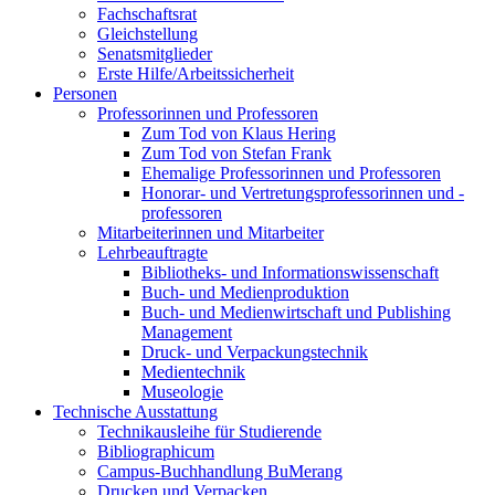
Fachschaftsrat
Gleichstellung
Senatsmitglieder
Erste Hilfe/Arbeitssicherheit
Personen
Professorinnen und Professoren
Zum Tod von Klaus Hering
Zum Tod von Stefan Frank
Ehemalige Professorinnen und Professoren
Honorar- und Vertretungsprofessorinnen und -
professoren
Mitarbeiterinnen und Mitarbeiter
Lehrbeauftragte
Bibliotheks- und Informationswissenschaft
Buch- und Medienproduktion
Buch- und Medienwirtschaft und Publishing
Management
Druck- und Verpackungstechnik
Medientechnik
Museologie
Technische Ausstattung
Technikausleihe für Studierende
Bibliographicum
Campus-Buchhandlung BuMerang
Drucken und Verpacken