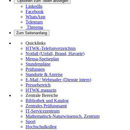
Optionen zum Teilen anzeigen
LinkedIn
Facebook
WhatsApp
Telegram
Threema
Zum Seitenanfang
Quicklinks
HTWK-Telefonverzeichnis
Notfall (Unfall, Brand, Havarie)
Mensa-Speiseplan
Stundenpläne
Prüfungen
Standorte & Anreise
E-Mail / Webmailer (Dienste intern)
Pressebereich
HTWK.magazin
Zentrale Bereiche
Bibliothek und Katalog
Zentrales Prüfungsamt
IT-Servicezentrum
Mathematisch-Naturwissensch. Zentrum
Sport
Hochschulkolleg