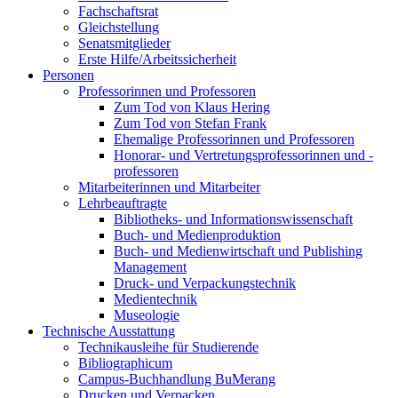
Fachschaftsrat
Gleichstellung
Senatsmitglieder
Erste Hilfe/Arbeitssicherheit
Personen
Professorinnen und Professoren
Zum Tod von Klaus Hering
Zum Tod von Stefan Frank
Ehemalige Professorinnen und Professoren
Honorar- und Vertretungsprofessorinnen und -
professoren
Mitarbeiterinnen und Mitarbeiter
Lehrbeauftragte
Bibliotheks- und Informationswissenschaft
Buch- und Medienproduktion
Buch- und Medienwirtschaft und Publishing
Management
Druck- und Verpackungstechnik
Medientechnik
Museologie
Technische Ausstattung
Technikausleihe für Studierende
Bibliographicum
Campus-Buchhandlung BuMerang
Drucken und Verpacken