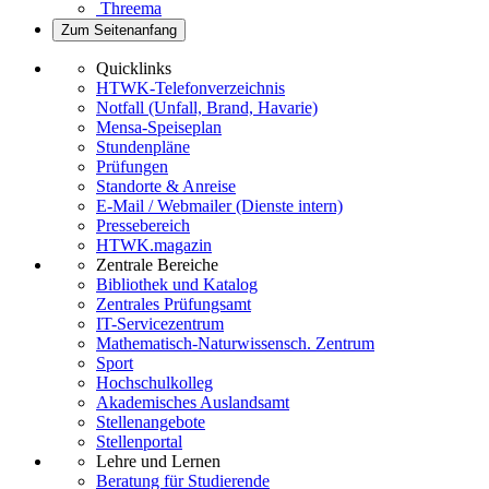
Threema
Zum Seitenanfang
Quicklinks
HTWK-Telefonverzeichnis
Notfall (Unfall, Brand, Havarie)
Mensa-Speiseplan
Stundenpläne
Prüfungen
Standorte & Anreise
E-Mail / Webmailer (Dienste intern)
Pressebereich
HTWK.magazin
Zentrale Bereiche
Bibliothek und Katalog
Zentrales Prüfungsamt
IT-Servicezentrum
Mathematisch-Naturwissensch. Zentrum
Sport
Hochschulkolleg
Akademisches Auslandsamt
Stellenangebote
Stellenportal
Lehre und Lernen
Beratung für Studierende