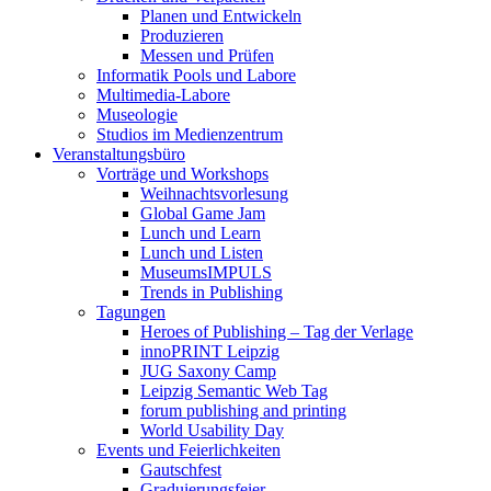
Planen und Entwickeln
Produzieren
Messen und Prüfen
Informatik Pools und Labore
Multimedia-Labore
Museologie
Studios im Medienzentrum
Veranstaltungsbüro
Vorträge und Workshops
Weihnachtsvorlesung
Global Game Jam
Lunch und Learn
Lunch und Listen
MuseumsIMPULS
Trends in Publishing
Tagungen
Heroes of Publishing – Tag der Verlage
innoPRINT Leipzig
JUG Saxony Camp
Leipzig Semantic Web Tag
forum publishing and printing
World Usability Day
Events und Feierlichkeiten
Gautschfest
Graduierungsfeier