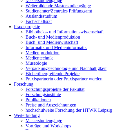
Masterstudiengänge
Weiterbildende Masterstudiengänge
Studienämter/Zentrales Prüfungsamt
Auslandsstudium
Fachschaftsrat
Praxisprojekte
Bibliotheks- und Informationswissenschaft
Buch- und Medienproduktion
Buch- und Medienwirtschaft
Informatik und Medieninformatik
Medienproduktion
Medientechnik
Museologie
Verpackungstechnologie und Nachhaltigkeit
Fächerübergreifende Projekte
Praxispartnerin oder Praxispartner werden
Forschung
Forschungsprojekte der Fakultät
Forschungsinstitute
Publikationen
Preise und Auszeichnungen
hochschulweite Forschung der HTWK Leipzig
Weiterbildung
Masterstudiengänge
Vorträge und Workshops