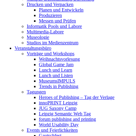
Drucken und Verpacken
Planen und Entwickeln
Produzieren
Messen und Prüfen
Informatik Pools und Labore
Multimedia-Labore
Museologie
Studios im Medienzentrum
Veranstaltungsbüro
Vorträge und Workshops
Weihnachtsvorlesung
Global Game Jam
Lunch und Learn
Lunch und Listen
MuseumsIMPULS
Trends in Publishing
Tagungen
Heroes of Publishing – Tag der Verlage
innoPRINT Leipzig
JUG Saxony Camp
Leipzig Semantic Web Tag
forum publishing and printing
World Usability Day
Events und Feierlichkeiten
Gautschfest