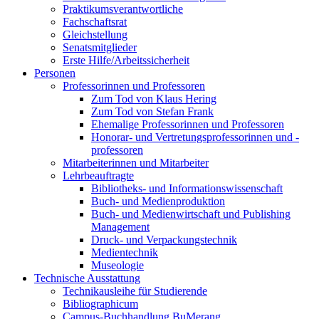
Praktikumsverantwortliche
Fachschaftsrat
Gleichstellung
Senatsmitglieder
Erste Hilfe/Arbeitssicherheit
Personen
Professorinnen und Professoren
Zum Tod von Klaus Hering
Zum Tod von Stefan Frank
Ehemalige Professorinnen und Professoren
Honorar- und Vertretungsprofessorinnen und -
professoren
Mitarbeiterinnen und Mitarbeiter
Lehrbeauftragte
Bibliotheks- und Informationswissenschaft
Buch- und Medienproduktion
Buch- und Medienwirtschaft und Publishing
Management
Druck- und Verpackungstechnik
Medientechnik
Museologie
Technische Ausstattung
Technikausleihe für Studierende
Bibliographicum
Campus-Buchhandlung BuMerang