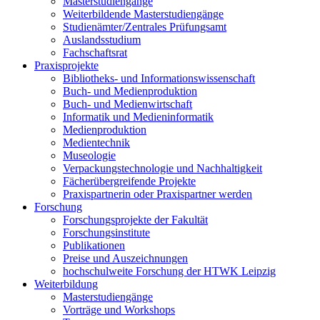
Masterstudiengänge
Weiterbildende Masterstudiengänge
Studienämter/Zentrales Prüfungsamt
Auslandsstudium
Fachschaftsrat
Praxisprojekte
Bibliotheks- und Informationswissenschaft
Buch- und Medienproduktion
Buch- und Medienwirtschaft
Informatik und Medieninformatik
Medienproduktion
Medientechnik
Museologie
Verpackungstechnologie und Nachhaltigkeit
Fächerübergreifende Projekte
Praxispartnerin oder Praxispartner werden
Forschung
Forschungsprojekte der Fakultät
Forschungsinstitute
Publikationen
Preise und Auszeichnungen
hochschulweite Forschung der HTWK Leipzig
Weiterbildung
Masterstudiengänge
Vorträge und Workshops