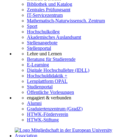
Bibliothek und Katalog
Zentrales Prüfungsamt
IT-Servicezentrum
Mathematisch-Naturwissensch. Zentrum
Sport
Hochschulkolleg
Akademisches Auslandsamt
Stellenangebote
Stellenportal
Lehre und Lernen
Beratung für Studierende
E-Learning
Digitale Hochschullehre (IDLL)
Hochschuldidaktik +
Lernplattform OPAL
Studienportal
Öffentliche Vorlesungen
engagiert & verbunden
Alumni
Graduiertenzentrum (GradZ)
HTWK-Förderverein
HTWK-Stiftung