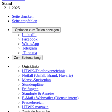
Stand
12.11.2025
Seite drucken
Seite empfehlen
Optionen zum Teilen anzeigen
LinkedIn
Facebook
WhatsApp
Telegram
Threema
Zum Seitenanfang
Quicklinks
HTWK-Telefonverzeichnis
Notfall (Unfall, Brand, Havarie)
Mensa-Speiseplan
Stundenpläne
Prüfungen
Standorte & Anreise
E-Mail / Webmailer (Dienste intern)
Pressebereich
HTWK.magazin
Zentrale Bereiche