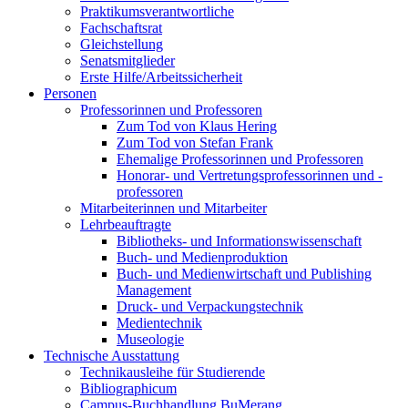
Praktikumsverantwortliche
Fachschaftsrat
Gleichstellung
Senatsmitglieder
Erste Hilfe/Arbeitssicherheit
Personen
Professorinnen und Professoren
Zum Tod von Klaus Hering
Zum Tod von Stefan Frank
Ehemalige Professorinnen und Professoren
Honorar- und Vertretungsprofessorinnen und -
professoren
Mitarbeiterinnen und Mitarbeiter
Lehrbeauftragte
Bibliotheks- und Informationswissenschaft
Buch- und Medienproduktion
Buch- und Medienwirtschaft und Publishing
Management
Druck- und Verpackungstechnik
Medientechnik
Museologie
Technische Ausstattung
Technikausleihe für Studierende
Bibliographicum
Campus-Buchhandlung BuMerang