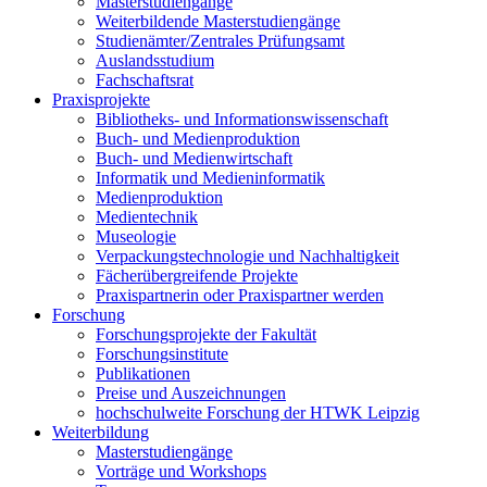
Masterstudiengänge
Weiterbildende Masterstudiengänge
Studienämter/Zentrales Prüfungsamt
Auslandsstudium
Fachschaftsrat
Praxisprojekte
Bibliotheks- und Informationswissenschaft
Buch- und Medienproduktion
Buch- und Medienwirtschaft
Informatik und Medieninformatik
Medienproduktion
Medientechnik
Museologie
Verpackungstechnologie und Nachhaltigkeit
Fächerübergreifende Projekte
Praxispartnerin oder Praxispartner werden
Forschung
Forschungsprojekte der Fakultät
Forschungsinstitute
Publikationen
Preise und Auszeichnungen
hochschulweite Forschung der HTWK Leipzig
Weiterbildung
Masterstudiengänge
Vorträge und Workshops