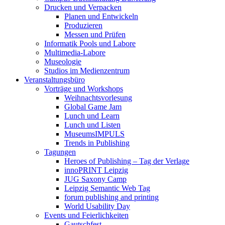
Drucken und Verpacken
Planen und Entwickeln
Produzieren
Messen und Prüfen
Informatik Pools und Labore
Multimedia-Labore
Museologie
Studios im Medienzentrum
Veranstaltungsbüro
Vorträge und Workshops
Weihnachtsvorlesung
Global Game Jam
Lunch und Learn
Lunch und Listen
MuseumsIMPULS
Trends in Publishing
Tagungen
Heroes of Publishing – Tag der Verlage
innoPRINT Leipzig
JUG Saxony Camp
Leipzig Semantic Web Tag
forum publishing and printing
World Usability Day
Events und Feierlichkeiten
Gautschfest