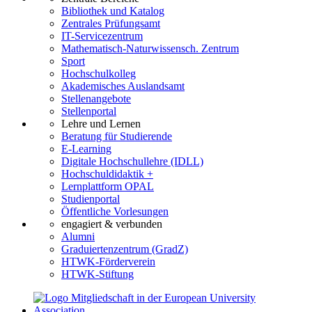
Bibliothek und Katalog
Zentrales Prüfungsamt
IT-Servicezentrum
Mathematisch-Naturwissensch. Zentrum
Sport
Hochschulkolleg
Akademisches Auslandsamt
Stellenangebote
Stellenportal
Lehre und Lernen
Beratung für Studierende
E-Learning
Digitale Hochschullehre (IDLL)
Hochschuldidaktik +
Lernplattform OPAL
Studienportal
Öffentliche Vorlesungen
engagiert & verbunden
Alumni
Graduiertenzentrum (GradZ)
HTWK-Förderverein
HTWK-Stiftung