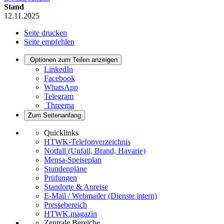
Stand
12.11.2025
Seite drucken
Seite empfehlen
Optionen zum Teilen anzeigen
LinkedIn
Facebook
WhatsApp
Telegram
Threema
Zum Seitenanfang
Quicklinks
HTWK-Telefonverzeichnis
Notfall (Unfall, Brand, Havarie)
Mensa-Speiseplan
Stundenpläne
Prüfungen
Standorte & Anreise
E-Mail / Webmailer (Dienste intern)
Pressebereich
HTWK.magazin
Zentrale Bereiche