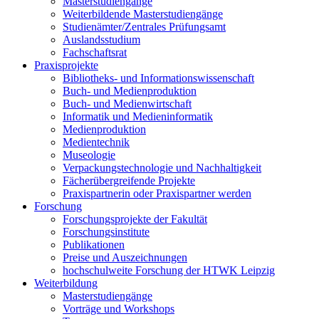
Masterstudiengänge
Weiterbildende Masterstudiengänge
Studienämter/Zentrales Prüfungsamt
Auslandsstudium
Fachschaftsrat
Praxisprojekte
Bibliotheks- und Informationswissenschaft
Buch- und Medienproduktion
Buch- und Medienwirtschaft
Informatik und Medieninformatik
Medienproduktion
Medientechnik
Museologie
Verpackungstechnologie und Nachhaltigkeit
Fächerübergreifende Projekte
Praxispartnerin oder Praxispartner werden
Forschung
Forschungsprojekte der Fakultät
Forschungsinstitute
Publikationen
Preise und Auszeichnungen
hochschulweite Forschung der HTWK Leipzig
Weiterbildung
Masterstudiengänge
Vorträge und Workshops