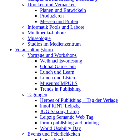
Drucken und Verpacken
Planen und Entwickeln
Produzieren
Messen und Prüfen
Informatik Pools und Labore
Multimedia-Labore
Museologie
Studios im Medienzentrum
Veranstaltungsbüro
Vorträge und Workshops
Weihnachtsvorlesung
Global Game Jam
Lunch und Learn
Lunch und Listen
MuseumsIMPULS
Trends in Publishing
Tagungen
Heroes of Publishing – Tag der Verlage
innoPRINT Leipzig
JUG Saxony Camp
Leipzig Semantic Web Tag
forum publishing and printing
World Usability Day
Events und Feierlichkeiten
Gautschfest