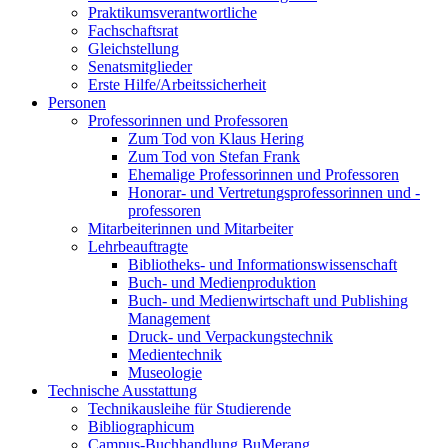
Praktikumsverantwortliche
Fachschaftsrat
Gleichstellung
Senatsmitglieder
Erste Hilfe/Arbeitssicherheit
Personen
Professorinnen und Professoren
Zum Tod von Klaus Hering
Zum Tod von Stefan Frank
Ehemalige Professorinnen und Professoren
Honorar- und Vertretungsprofessorinnen und -
professoren
Mitarbeiterinnen und Mitarbeiter
Lehrbeauftragte
Bibliotheks- und Informationswissenschaft
Buch- und Medienproduktion
Buch- und Medienwirtschaft und Publishing
Management
Druck- und Verpackungstechnik
Medientechnik
Museologie
Technische Ausstattung
Technikausleihe für Studierende
Bibliographicum
Campus-Buchhandlung BuMerang