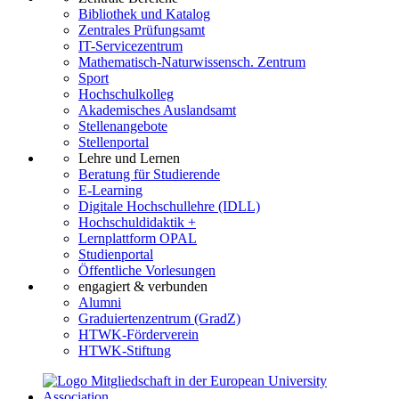
Bibliothek und Katalog
Zentrales Prüfungsamt
IT-Servicezentrum
Mathematisch-Naturwissensch. Zentrum
Sport
Hochschulkolleg
Akademisches Auslandsamt
Stellenangebote
Stellenportal
Lehre und Lernen
Beratung für Studierende
E-Learning
Digitale Hochschullehre (IDLL)
Hochschuldidaktik +
Lernplattform OPAL
Studienportal
Öffentliche Vorlesungen
engagiert & verbunden
Alumni
Graduiertenzentrum (GradZ)
HTWK-Förderverein
HTWK-Stiftung