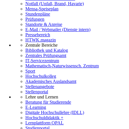
Notfall (Unfall, Brand, Havarie)
Mensa-Speiseplan
Stundenpläne
Prüfungen
Standorte & Anreise
E-Mail / Webmailer (Dienste intern)
Pressebereich
HTWK.magazin
Zentrale Bereiche
Bibliothek und Katalog
Zentrales Prüfungsamt
IT-Servicezentrum
Mathematisch-Naturwissensch. Zentrum
Sport
Hochschulkolleg
Akademisches Auslandsamt
Stellenangebote
Stellenportal
Lehre und Lernen
Beratung für Studierende
E-Learning
Digitale Hochschullehre (IDLL)
Hochschuldidaktik +
Lernplattform OPAL
Studienportal