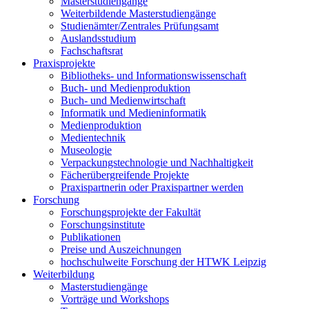
Masterstudiengänge
Weiterbildende Masterstudiengänge
Studienämter/Zentrales Prüfungsamt
Auslandsstudium
Fachschaftsrat
Praxisprojekte
Bibliotheks- und Informationswissenschaft
Buch- und Medienproduktion
Buch- und Medienwirtschaft
Informatik und Medieninformatik
Medienproduktion
Medientechnik
Museologie
Verpackungstechnologie und Nachhaltigkeit
Fächerübergreifende Projekte
Praxispartnerin oder Praxispartner werden
Forschung
Forschungsprojekte der Fakultät
Forschungsinstitute
Publikationen
Preise und Auszeichnungen
hochschulweite Forschung der HTWK Leipzig
Weiterbildung
Masterstudiengänge
Vorträge und Workshops