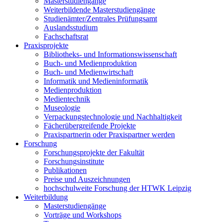
Masterstudiengänge
Weiterbildende Masterstudiengänge
Studienämter/Zentrales Prüfungsamt
Auslandsstudium
Fachschaftsrat
Praxisprojekte
Bibliotheks- und Informationswissenschaft
Buch- und Medienproduktion
Buch- und Medienwirtschaft
Informatik und Medieninformatik
Medienproduktion
Medientechnik
Museologie
Verpackungstechnologie und Nachhaltigkeit
Fächerübergreifende Projekte
Praxispartnerin oder Praxispartner werden
Forschung
Forschungsprojekte der Fakultät
Forschungsinstitute
Publikationen
Preise und Auszeichnungen
hochschulweite Forschung der HTWK Leipzig
Weiterbildung
Masterstudiengänge
Vorträge und Workshops