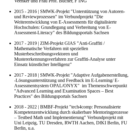
Veenker und Frau Prof. Bucher, F ING
2015 - 2016 | SMWK-Projekt "Unterstützung von Autoren-
und Reviewprozessen" im Verbundprojekt "Die
Weiterentwicklung von E-Assessments für digitalisierte
Hochschulen: Grundlegung und Verbreitung von E-
Assessment-Literacy" des Bildungsportals Sachsen
2017 - 2019 | ZIM-Projekt GIAS "Anti-Graffiti /
Mathematische Verfahren mit speziellen
Musterbeschreibungsvektoren und
Mustererkennungsverfahren zur Graffiti-Analyse unter
Einsatz künstlicher Intelligenz"
2017 - 2018 | SMWK-Projekt "Adaptive Aufgabenerstellung,
-Lösungsunterstützung und Feedback im E-Learning/ E-
Assessmentsystem OPAL/ONYX" im Themenschwerpunkt
"Advanced Learning and Examination Spaces – Best
Practices" des Bildungsportals Sachsen
2018 - 2022 | BMBF-Projekt "tech4comp: Personalisierte
Kompetenzentwicklung durch skalierbare Mentoringprozesse
– Testbed Math und Implementierung" Verbundprojekt mit
Uni Leipzig, TU Dresden, RWTH Aachen, DfKI Berlin, FU
Berlin, u.a.