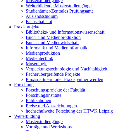
Masterstudiengänge
Weiterbildende Masterstudiengänge
Studienämter/Zentrales Prüfungsamt
Auslandsstudium
Fachschaftsrat
Praxisprojekte
Bibliotheks- und Informationswissenschaft
Buch- und Medienproduktion
Buch- und Medienwirtschaft
Informatik und Medieninformatik
Medienproduktion
Medientechnik
Museologie
Verpackungstechnologie und Nachhaltigkeit
Fächerübergreifende Projekte
Praxispartnerin oder Praxispartner werden
Forschung
Forschungsprojekte der Fakultät
Forschungsinstitute
Publikationen
Preise und Auszeichnungen
hochschulweite Forschung der HTWK Leipzig
Weiterbildung
Masterstudiengänge
Vorträge und Workshops