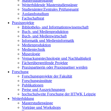
Masterstudiengänge
Weiterbildende Masterstudiengänge
Studienämter/Zentrales Prüfungsamt
Auslandsstudium
Fachschaftsrat
Praxisprojekte
Bibliotheks- und Informationswissenschaft
Buch- und Medienproduktion
Buch- und Medienwirtschaft
Informatik und Medieninformatik
Medienproduktion
Medientechnik
Museologie
Verpackungstechnologie und Nachhaltigkeit
Fächerübergreifende Projekte
Praxispartnerin oder Praxispartner werden
Forschung
Forschungsprojekte der Fakultät
Forschungsinstitute
Publikationen
Preise und Auszeichnungen
hochschulweite Forschung der HTWK Leipzig
Weiterbildung
Masterstudiengänge
Vorträge und Workshops