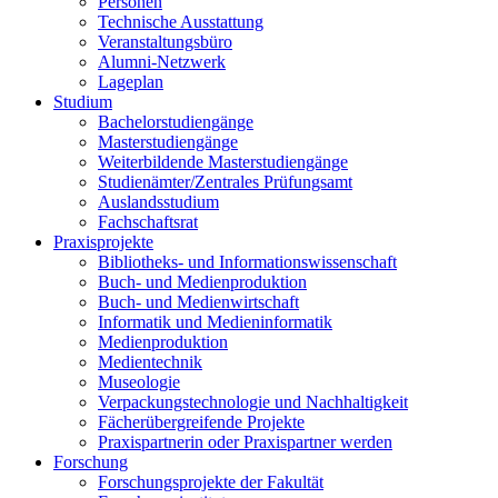
Personen
Technische Ausstattung
Veranstaltungsbüro
Alumni-Netzwerk
Lageplan
Studium
Bachelorstudiengänge
Masterstudiengänge
Weiterbildende Masterstudiengänge
Studienämter/Zentrales Prüfungsamt
Auslandsstudium
Fachschaftsrat
Praxisprojekte
Bibliotheks- und Informationswissenschaft
Buch- und Medienproduktion
Buch- und Medienwirtschaft
Informatik und Medieninformatik
Medienproduktion
Medientechnik
Museologie
Verpackungstechnologie und Nachhaltigkeit
Fächerübergreifende Projekte
Praxispartnerin oder Praxispartner werden
Forschung
Forschungsprojekte der Fakultät