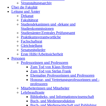
Veranstaltungsarchiv
Über die Fakultät
Leitung und Ämter
Dekanat
Fakultätsrat
Studiendekaninnen und -dekane und
Studienkommissionen
Studienämter/Zentrales Prüfungsamt
Praktikumsverantwortliche
Fachschaftsrat
Gleichstellung
Senatsmitglieder
Erste Hilfe/Arbeitssicherheit
Personen
Professorinnen und Professoren
Zum Tod von Klaus Hering
Zum Tod von Stefan Frank
Ehemalige Professorinnen und Professoren
Honorar- und Vertretungsprofessorinnen und -
professoren
Mitarbeiterinnen und Mitarbeiter
Lehrbeauftragte
Bibliotheks- und Informationswissenschaft
Buch- und Medienproduktion
Buch- und Medienwirtschaft und Publishing