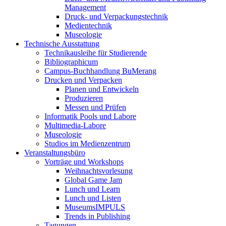
Management
Druck- und Verpackungstechnik
Medientechnik
Museologie
Technische Ausstattung
Technikausleihe für Studierende
Bibliographicum
Campus-Buchhandlung BuMerang
Drucken und Verpacken
Planen und Entwickeln
Produzieren
Messen und Prüfen
Informatik Pools und Labore
Multimedia-Labore
Museologie
Studios im Medienzentrum
Veranstaltungsbüro
Vorträge und Workshops
Weihnachtsvorlesung
Global Game Jam
Lunch und Learn
Lunch und Listen
MuseumsIMPULS
Trends in Publishing
Tagungen