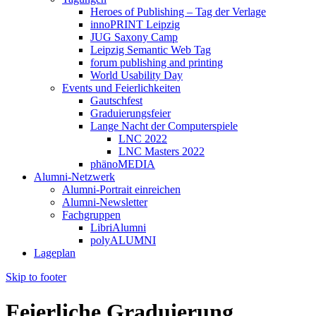
Heroes of Publishing – Tag der Verlage
innoPRINT Leipzig
JUG Saxony Camp
Leipzig Semantic Web Tag
forum publishing and printing
World Usability Day
Events und Feierlichkeiten
Gautschfest
Graduierungsfeier
Lange Nacht der Computerspiele
LNC 2022
LNC Masters 2022
phänoMEDIA
Alumni-Netzwerk
Alumni-Portrait einreichen
Alumni-Newsletter
Fachgruppen
LibriAlumni
polyALUMNI
Lageplan
Skip to footer
Feierliche Graduierung