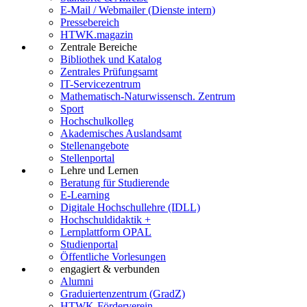
E-Mail / Webmailer (Dienste intern)
Pressebereich
HTWK.magazin
Zentrale Bereiche
Bibliothek und Katalog
Zentrales Prüfungsamt
IT-Servicezentrum
Mathematisch-Naturwissensch. Zentrum
Sport
Hochschulkolleg
Akademisches Auslandsamt
Stellenangebote
Stellenportal
Lehre und Lernen
Beratung für Studierende
E-Learning
Digitale Hochschullehre (IDLL)
Hochschuldidaktik +
Lernplattform OPAL
Studienportal
Öffentliche Vorlesungen
engagiert & verbunden
Alumni
Graduiertenzentrum (GradZ)
HTWK-Förderverein