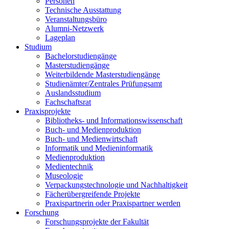
Personen
Technische Ausstattung
Veranstaltungsbüro
Alumni-Netzwerk
Lageplan
Studium
Bachelorstudiengänge
Masterstudiengänge
Weiterbildende Masterstudiengänge
Studienämter/Zentrales Prüfungsamt
Auslandsstudium
Fachschaftsrat
Praxisprojekte
Bibliotheks- und Informationswissenschaft
Buch- und Medienproduktion
Buch- und Medienwirtschaft
Informatik und Medieninformatik
Medienproduktion
Medientechnik
Museologie
Verpackungstechnologie und Nachhaltigkeit
Fächerübergreifende Projekte
Praxispartnerin oder Praxispartner werden
Forschung
Forschungsprojekte der Fakultät