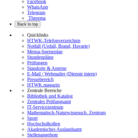
Facebook
WhatsApp
Telegram
Threema
Back to top
Quicklinks
HTWK-Telefonverzeichnis
Notfall (Unfall, Brand, Havarie)
Mensa-Speiseplan
Stundenpläne
Prüfungen
Standorte & Anreise
E-Mail / Webmailer (Dienste intern)
Pressebereich
HTWK.magazin
Zentrale Bereiche
Bibliothek und Katalog
Zentrales Prüfungsamt
IT-Servicezentrum
Mathematisch-Naturwissensch. Zentrum
Sport
Hochschulkolleg
Akademisches Auslandsamt
Stellenangebote