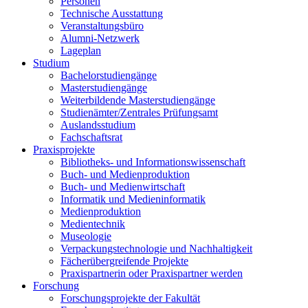
Personen
Technische Ausstattung
Veranstaltungsbüro
Alumni-Netzwerk
Lageplan
Studium
Bachelorstudiengänge
Masterstudiengänge
Weiterbildende Masterstudiengänge
Studienämter/Zentrales Prüfungsamt
Auslandsstudium
Fachschaftsrat
Praxisprojekte
Bibliotheks- und Informationswissenschaft
Buch- und Medienproduktion
Buch- und Medienwirtschaft
Informatik und Medieninformatik
Medienproduktion
Medientechnik
Museologie
Verpackungstechnologie und Nachhaltigkeit
Fächerübergreifende Projekte
Praxispartnerin oder Praxispartner werden
Forschung
Forschungsprojekte der Fakultät