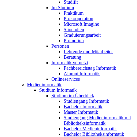
Studifit
Im Studium
Praktikum
Prokooperation
Microsoft Imagine
Stipendien
Graduierungsarbeit
Promotion
Personen
Lehrende und Mitarbeiter
Beratung
Informatik vernetzt
Fachbereichstag Informatik
Alumni Informatik
Onlineservices
Medieninformatik
Studium Informatik
Studium im Überblick
Studiengang Informatik
Bachelor Informatik
Master Informatik
Studiengang Medieninformatik mit
Bibliotheksinformatik
Bachelor Medieninformatik
Bachelor Bibliotheksinformatik