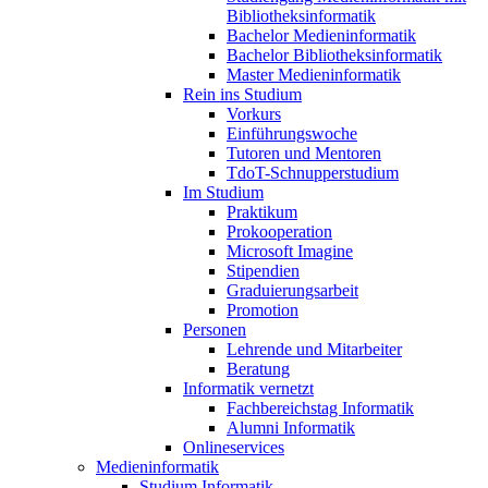
Bibliotheksinformatik
Bachelor Medieninformatik
Bachelor Bibliotheksinformatik
Master Medieninformatik
Rein ins Studium
Vorkurs
Einführungswoche
Tutoren und Mentoren
TdoT-Schnupperstudium
Im Studium
Praktikum
Prokooperation
Microsoft Imagine
Stipendien
Graduierungsarbeit
Promotion
Personen
Lehrende und Mitarbeiter
Beratung
Informatik vernetzt
Fachbereichstag Informatik
Alumni Informatik
Onlineservices
Medieninformatik
Studium Informatik