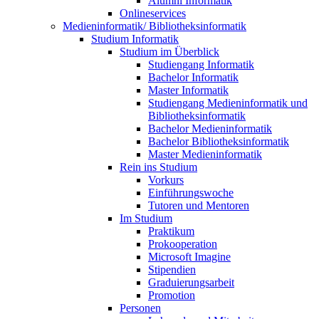
Alumni Informatik
Onlineservices
Medieninformatik/ Bibliotheksinformatik
Studium Informatik
Studium im Überblick
Studiengang Informatik
Bachelor Informatik
Master Informatik
Studiengang Medieninformatik und
Bibliotheksinformatik
Bachelor Medieninformatik
Bachelor Bibliotheksinformatik
Master Medieninformatik
Rein ins Studium
Vorkurs
Einführungswoche
Tutoren und Mentoren
Im Studium
Praktikum
Prokooperation
Microsoft Imagine
Stipendien
Graduierungsarbeit
Promotion
Personen