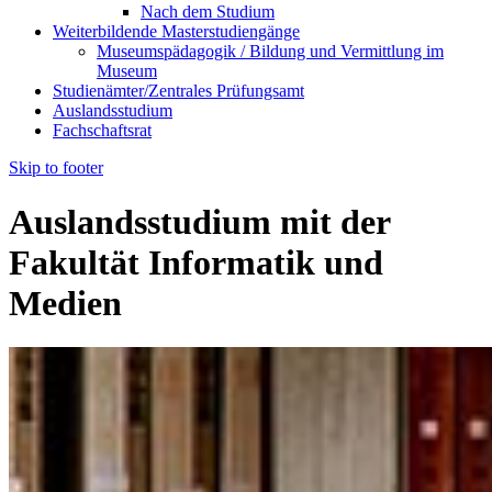
Nach dem Studium
Weiterbildende Masterstudiengänge
Museumspädagogik / Bildung und Vermittlung im
Museum
Studienämter/Zentrales Prüfungsamt
Auslandsstudium
Fachschaftsrat
Skip to footer
Auslandsstudium mit der
Fakultät Informatik und
Medien